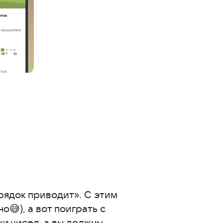
рядок приводит». С этим
😅), а вот поиграть с
и чисел, а вы должны