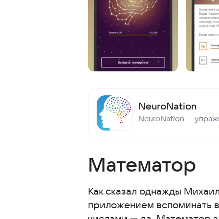
NeuroNation
Математор
Как сказал однажды Михаил
приложением вспоминать вес
числами — да. Математор з