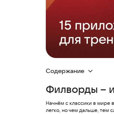
Содержание
Филворды – игра в поиск слов
Филворды – и
Пазлы для взрослых офлайн
NeuroNation
Начнём с классики в мире 
Математор
легко, но чем дальше, тем
1000 и одна задача на логику