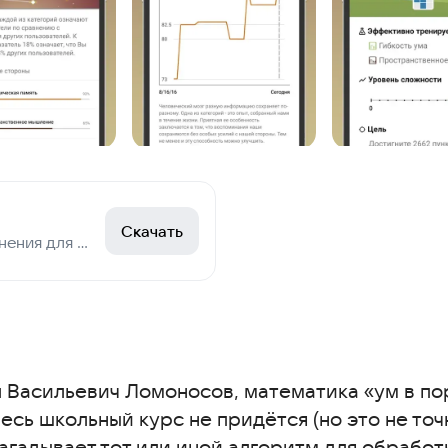
Скачать
NeuroNation — упражнения для мозга
 Васильевич Ломоносов, математика «ум в по
ь школьный курс не придётся (но это не точно
агадывает тот или иной алгоритм для обработк