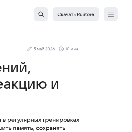
Скачать RuStore
5 май 2026
10 мин.
ений,
еакцию и
и в регулярных тренировках
шить память, сохранять