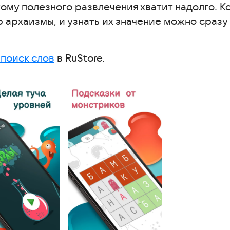
ому полезного развлечения хватит надолго. К
архаизмы, и узнать их значение можно сразу в
сширенной статистикой
 поиск слов
в RuStore.
я для памяти
цы