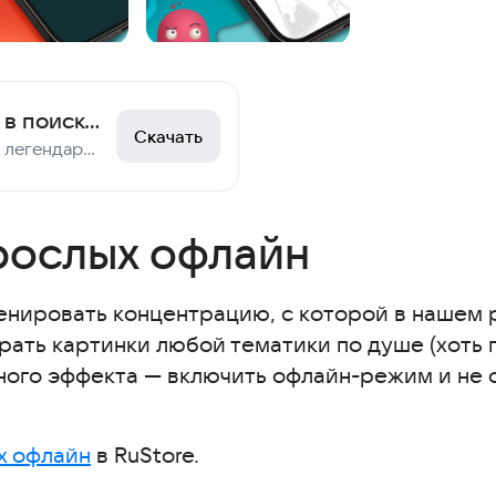
Филворды - игра в поиск слов
Скачать
Филворды — та самая легендарная игра в слова!
рослых офлайн
енировать концентрацию, с которой в нашем 
рать картинки любой тематики по душе (хоть 
ьного эффекта — включить офлайн-режим и не 
х офлайн
в RuStore.