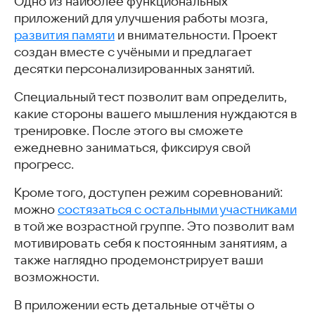
Одно из наиболее функциональных
Evo Puzzle – головоломки
приложений для улучшения работы мозга,
Таблица Шульте: скорочтение и тренировка мозга
развития памяти
и внимательности. Проект
Приложения для тренировки внимательности
создан вместе с учёными и предлагает
Часто задаваемые вопросы
десятки персонализированных занятий.
Интересные статьи
Специальный тест позволит вам определить,
какие стороны вашего мышления нуждаются в
тренировке. После этого вы сможете
ежедневно заниматься, фиксируя свой
прогресс.
Кроме того, доступен режим соревнований:
можно
состязаться с остальными участниками
в той же возрастной группе. Это позволит вам
мотивировать себя к постоянным занятиям, а
также наглядно продемонстрирует ваши
возможности.
В приложении есть детальные отчёты о