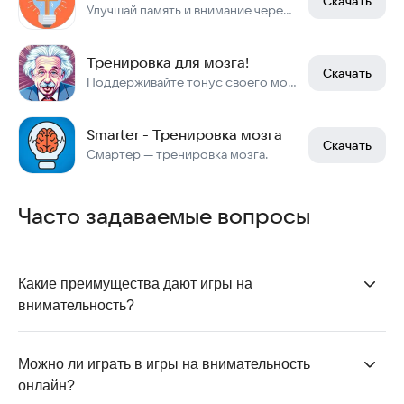
Скачать
Улучшай память и внимание через игры.
Тренировка для мозга!
Скачать
Поддерживайте тонус своего мозга, решая арифметические задачи!
Smarter - Тренировка мозга
Скачать
Смартер — тренировка мозга.
Часто задаваемые вопросы
Какие преимущества дают игры на 
внимательность?
Игры на внимательность помогают развивать
концентрацию,
улучшают память
, реакцию и
Можно ли играть в игры на внимательность 
способность быстро принимать решения.
онлайн?