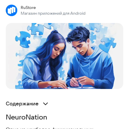
RuStore
Магазин приложений для Android
Содержание
NeuroNation
NeuroNation
ФизУм: Тренировка памяти
Тренажёры для мозга