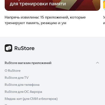
Напрячь извилины: 15 приложений, которые
тренируют память, реакцию и ум
и
RuStore магазин приложений
О RuStore
RuStore для TV
RuStore для телефона
RuStore для ОС Аврора
Медиа-кит (для СМИ и блогеров)