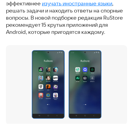
эффективнее
Моя виртуальная ИИ девушка
изучать иностранные языки
,
решать задачи и находить ответы на спорные
Нейросеть Sky
вопросы. В новой подборке редакция RuStore
Ask AI Chat
рекомендует 15 крутых приложений для
Улучшить фото BlurBuster
Android, которые пригодятся каждому.
Graphionica
YAPE
AI Video Editor: ShotCut AI
Chad AI
Эй, Бро! Нейросеть с чат GPT
PromtCraft: нейросеть, AI помощник
Нейросеть Aiona
GigaBot Chat AI Assistant App
Quizlet: AI-powered Flashcards
Ai Chat
Скачать приложения с нейросетями
Часто задаваемые вопросы
Интересные статьи