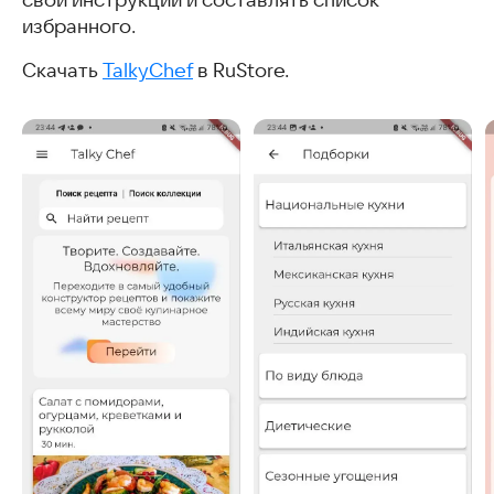
свои инструкции и составлять список
избранного.
Скачать
TalkyChef
в RuStore.