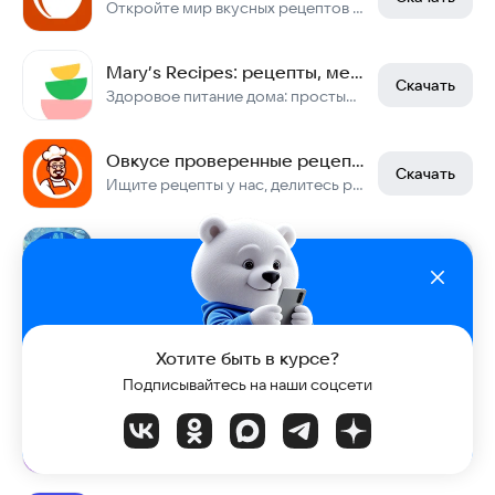
Откройте мир вкусных рецептов с нашим приложением!
Mary’s Recipes: рецепты, меню
Скачать
Здоровое питание дома: простые пп блюда на каждый день, план питания на неделю
Овкусе проверенные рецепты
Скачать
Ищите рецепты у нас, делитесь рецептами с Сообществом
Рецепты AI - Что приготовить?
Скачать
Не знаете что приготовить?
Рецепты завтраков
Скачать
Хотите быть в курсе?
Рецепты завтраков
Подписывайтесь на наши соцсети
Тренд Рецепты - домашние рецепты с фото пошагово
Скачать
Топовые рецепты пошагово и с фото. Готовьте легко и вкусно!