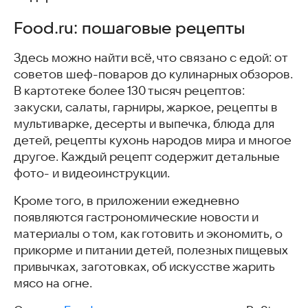
Food.ru: пошаговые рецепты
Food.ru: пошаговые рецепты
Рецепты. Большой сборник. Готовить вкусно
Mary’s Recipes: рецепты, меню
Здесь можно найти всё, что связано с едой: от
Овкусе Проверенные рецепты
советов шеф-поваров до кулинарных обзоров.
Рецепты – Что приготовить?
В картотеке более 130 тысяч рецептов:
Рецепты завтраков
закуски, салаты, гарниры, жаркое, рецепты в
Тренд Рецепты – простые пошаговые рецепты с фото
мультиварке, десерты и выпечка, блюда для
Рецепты мультиварка
детей, рецепты кухонь народов мира и многое
Рецепты по ингредиентам
другое. Каждый рецепт содержит детальные
RecipeHolder: рецепты, сборник рецепто
фото- и видеоинструкции.
Рецепты в духовке
TalkyChef
Кроме того, в приложении ежедневно
Sushi Recipe
появляются гастрономические новости и
Рецепты салатов на каждый день
материалы о том, как готовить и экономить, о
Рецепты из мяса
прикорме и питании детей, полезных пищевых
Приложения с рецептами
привычках, заготовках, об искусстве жарить
Часто задаваемые вопросы
мясо на огне.
Возможно, вам понравится