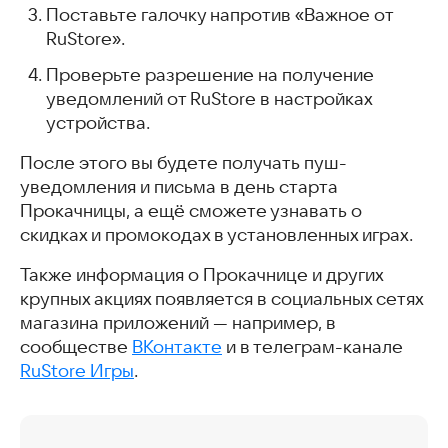
Поставьте галочку напротив «Важное от
RuStore».
Проверьте разрешение на получение
уведомлений от RuStore в настройках
устройства.
После этого вы будете получать пуш-
уведомления и письма в день старта
Прокачницы, а ещё сможете узнавать о
скидках и промокодах в установленных играх.
Также информация о Прокачнице и других
крупных акциях появляется в социальных сетях
магазина приложений — например, в
сообществе
ВКонтакте
и в телеграм-канале
RuStore Игры
.