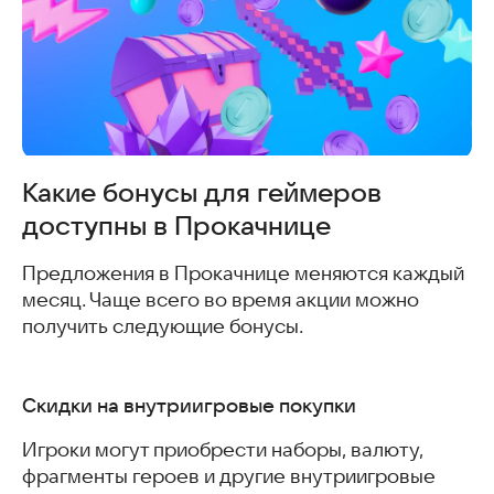
Какие бонусы для геймеров
доступны в Прокачнице
Предложения в Прокачнице меняются каждый
месяц. Чаще всего во время акции можно
получить следующие бонусы.
Скидки на внутриигровые покупки
Игроки могут приобрести наборы, валюту,
фрагменты героев и другие внутриигровые