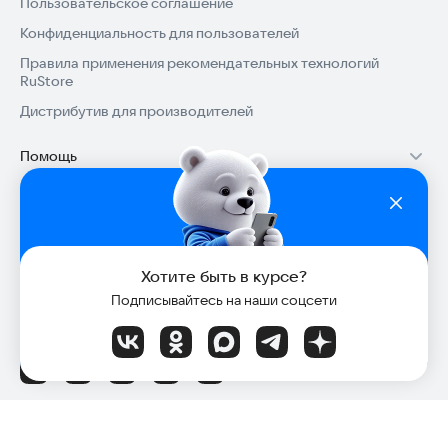
Пользовательское соглашение
Конфиденциальность для пользователей
Правила применения рекомендательных технологий
RuStore
Дистрибутив для производителей
Помощь
Установка RuStore на TV
Разработчикам
Установка RuStore на телефон
Зарабатывать с RuStore
Популярные категории
Установка RuStore в машину
Стать разработчиком
Игры для Android
Блог RuStore
Хотите быть в курсе?
Помощь пользователям RuStore
Доступ к RuStore Консоль
Приложения банков
Обзоры игр для Android 2025
Подборки
Подписывайтесь на наши соцсети
Покупки и возвраты
RuStore SDK (документация)
Государственные
Обзоры мобильных приложений 2025
Игровой набор
Авторизация в RuStore
Блог RuStore для разработчиков
Родителям
Лайфхаки и советы для Android-пользователей
Финансы
Сбой обновления приложений
Соглашение о распространении
Приложения для шопинга
Обзоры и инструкции по установке игр и программ
Самое необходимое
Детский режим
Регистрация иностранной компании
Приложения для ТВ
Материалы RuStore: инструкции, обзоры, новости
Полезные инструменты
Предложить приложение
Автообновление приложений
Конфиденциальность для разработчиков
Топ бесплатных игр
Детальные разборы приложений и игр