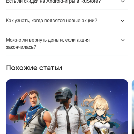
использования зависят от конкретной игры.
Есть ли скидки на Android-игры в RuStore?
Да, в играх из RuStore регулярно проходят акции и
события со скидками и бонусами.
Как узнать, когда появятся новые акции?
Прокачница проходит каждую последнюю среду
месяца. Актуальные предложения можно найти в
Можно ли вернуть деньги, если акция 
разделах «Интересное» и «Игры».
закончилась?
Условия возврата зависят от типа покупки, правил
Похожие статьи
RuStore и конкретной игры.