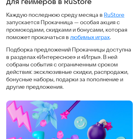
для геймеров в RuStore
Каждую последнюю среду месяца в
RuStore
запускается Прокачница — особая акция с
промокодами, скидками и бонусами, которая
поможет прокачаться в
любимых играх
.
Подборка предложений Прокачницы доступна
в разделах «Интересное» и «Игры». В ней
собраны события с ограниченным сроком
действия: эксклюзивные скидки, распродажи,
бонусные наборы, подарки за пополнение и
другие предложения.