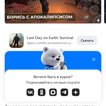
Last Day on Earth: Survival
Скачать
Здесь зомби апокалипсис реален, а выживание — твой единственный путь.
Striker Zone: Стрелялки по Сети
В этом
онлайн-экшене
стрельба не утихает ни
на секунду! Ваша задача в каждом раунде —
Хотите быть в курсе?
не оставаться на одном месте и быстро
Подписывайтесь на наши соцсети
наводить прицел на соперников, а игра сама
пошлёт в них пачку зарядов. Останется только
подобрать награды и побежать дальше.