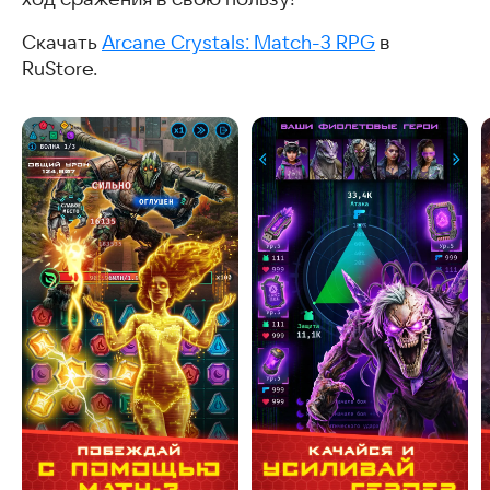
Скачать
Arcane Crystals: Match-3 RPG
в
RuStore.