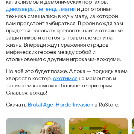
катаклизмов и демонических порталов.
Динозавры, легенды, магия
и допотопная
техника смешались в кучу малу, из которой
вам предстоит выбираться. В роли вождя вам
придётся основать крепость, найти отважных
защитников и отстоять право племени на
жизнь. Впереди ждут сражения отрядов
мифических героев между собой и
столкновения с другими игроками-вождями.
Но всё это будет позже. А пока — подкидываем
хворост в костёр,
охотимся
на мамонтов и
занимаем как можно больше территории.
Славься, вождь!
Скачать
Brutal Age: Horde Invasion
в RuStore.