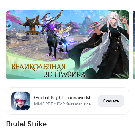
God of Night - онлайн ММОРПГ
Скачать
ММОРПГ с PVP битвами, кланами, подземельями и боссами! Играй в ммо рпг онлайн!
Brutal Strike