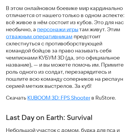
В этом онлайновом боевике мир кардинально
отличается от нашего только в одном аспекте:
всё живое в нём состоит из кубов. Это для нас
необычно, а
персонажи игры
там живут. Этим
отважным оперативникам
предстоит
схлестнуться с противоборствующей
командой бойцов за право называть себя
чемпионами КУБУМ 3D (да, это официальное
название), — и вы можете помочь им. Примите
роль одного из солдат, перезарядитесь и
пошлите всю команду соперников на респаун
серией метких выстрелов. За куб!
Скачать
KUBOOM 3D: FPS Shooter
в RuStore.
Last Day on Earth: Survival
Небольшой участок с домом, будка для пса и