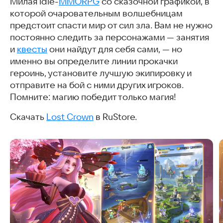
Милая idle-
MMORPG
со сказочной графикой, в
которой очаровательным волшебницам
предстоит спасти мир от сил зла. Вам не нужно
постоянно следить за персонажами — занятия
и
квесты
они найдут для себя сами, — но
именно вы определите линии прокачки
героинь, установите лучшую экипировку и
отправите на бой с ними других игроков.
Помните: магию победит только магия!
Скачать
Lost Crown
в RuStore.