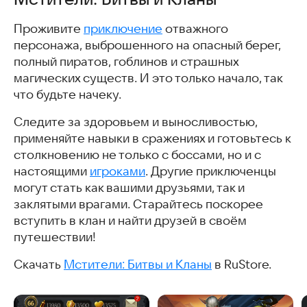
Проживите
приключение
отважного
персонажа, выброшенного на опасный берег,
полный пиратов, гоблинов и страшных
магических существ. И это только начало, так
что будьте начеку.
Следите за здоровьем и выносливостью,
применяйте навыки в сражениях и готовьтесь к
столкновению не только с боссами, но и с
настоящими
игроками
. Другие приключенцы
могут стать как вашими друзьями, так и
заклятыми врагами. Старайтесь поскорее
вступить в клан и найти друзей в своём
путешествии!
Скачать
Мстители: Битвы и Кланы
в RuStore.