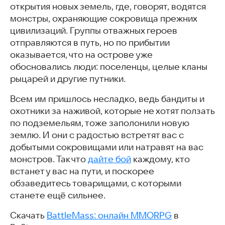
открытия новых земель, где, говорят, водятся
монстры, охраняющие сокровища прежних
цивилизаций. Группы отважных героев
отправляются в путь, но по прибытии
оказывается, что на острове уже
обосновались люди: поселенцы, целые кланы
рыцарей и другие путники.
Всем им пришлось несладко, ведь бандиты и
охотники за наживой, которые не хотят ползать
по подземельям, тоже заполонили новую
землю. И они с радостью встретят вас с
добытыми сокровищами или натравят на вас
монстров. Так что
дайте бой
каждому, кто
встанет у вас на пути, и поскорее
обзаведитесь товарищами, с которыми
станете ещё сильнее.
Скачать
BattleMass: онлайн MMORPG
в