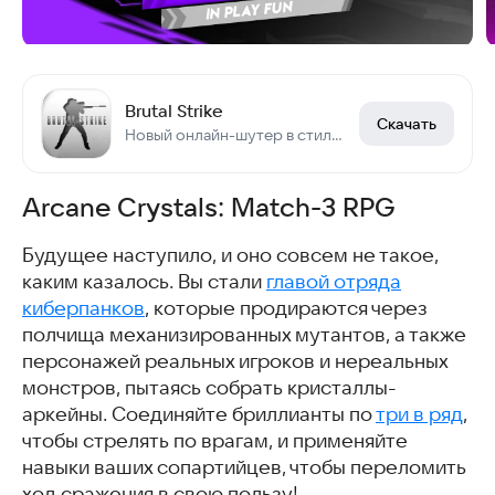
Brutal Strike
Скачать
Новый онлайн-шутер в стиле CS:GO и PUBG
Arcane Crystals: Match-3 RPG
Будущее наступило, и оно совсем не такое,
каким казалось. Вы стали
главой отряда
киберпанков
, которые продираются через
полчища механизированных мутантов, а также
персонажей реальных игроков и нереальных
монстров, пытаясь собрать кристаллы-
аркейны. Соединяйте бриллианты по
три в ряд
,
чтобы стрелять по врагам, и применяйте
навыки ваших сопартийцев, чтобы переломить
ход сражения в свою пользу!