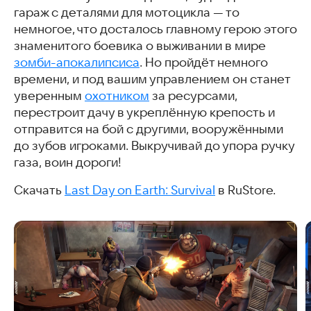
гараж с деталями для мотоцикла — то
немногое, что досталось главному герою этого
знаменитого боевика о выживании в мире
зомби-апокалипсиса
. Но пройдёт немного
времени, и под вашим управлением он станет
уверенным
охотником
за ресурсами,
перестроит дачу в укреплённую крепость и
отправится на бой с другими, вооружёнными
до зубов игроками. Выкручивай до упора ручку
газа, воин дороги!
Скачать
Last Day on Earth: Survival
в RuStore.