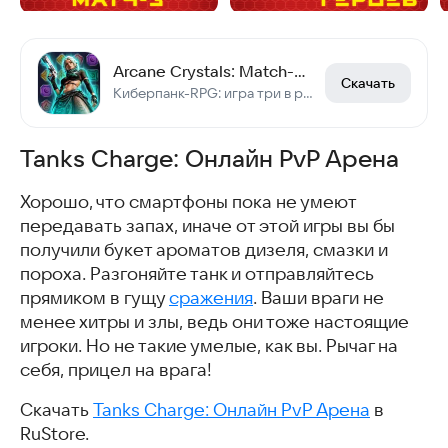
Arcane Crystals: Match-3 RPG
Скачать
Киберпанк-RPG: игра три в ряд с героями, PvP-сражения и кланы в мире Аркейн
Tanks Charge: Онлайн PvP Арена
Хорошо, что смартфоны пока не умеют
передавать запах, иначе от этой игры вы бы
получили букет ароматов дизеля, смазки и
пороха. Разгоняйте танк и отправляйтесь
прямиком в гущу
сражения
. Ваши враги не
менее хитры и злы, ведь они тоже настоящие
игроки. Но не такие умелые, как вы. Рычаг на
себя, прицел на врага!
Скачать
Tanks Charge: Онлайн PvP Арена
в
RuStore.