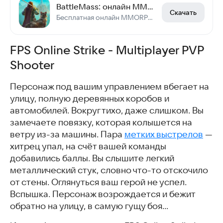
BattleMass: онлайн MMORPG
Скачать
Бесплатная онлайн MMORPG с PVP битвами, кланами, кампанией и боссами!
FPS Online Strike - Multiplayer PVP
Shooter
Персонаж под вашим управлением вбегает на
улицу, полную деревянных коробов и
автомобилей. Вокруг тихо, даже слишком. Вы
замечаете повязку, которая колышется на
ветру из-за машины. Пара
метких выстрелов
—
хитрец упал, на счёт вашей команды
добавились баллы. Вы слышите легкий
металлический стук, словно что-то отскочило
от стены. Оглянуться ваш герой не успел.
Вспышка. Персонаж возрождается и бежит
обратно на улицу, в самую гущу боя…