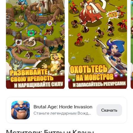
Brutal Age: Horde Invasion
Скачать
Станьте легендарным Вождем!
Мстители: Битвы и Кланы