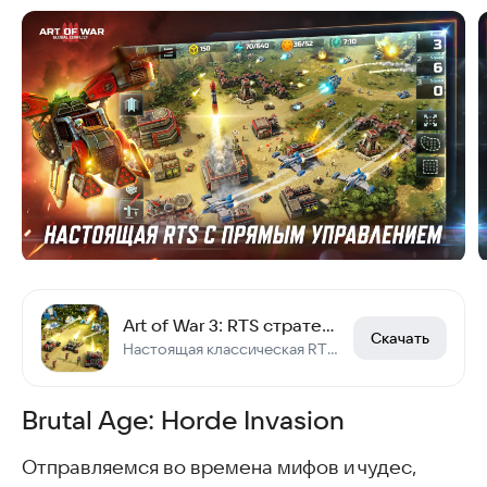
Last Day on Earth: Survival
Striker Zone: Стрелялки по Сети
WORLD of SUBMARINES: Navy PvP
Darkest AFK - РПГ стратегия
Dragon Storm Fantasy
War Legends: RTS стратегия PvP
Заключение
Скачать PvP-игры
Часто задаваемые вопросы
Интересные статьи
Art of War 3: RTS стратегия
Скачать
Настоящая классическая RTS. Сражайся онлайн в PvP, PvE, coop!
Brutal Age: Horde Invasion
Отправляемся во времена мифов и чудес,