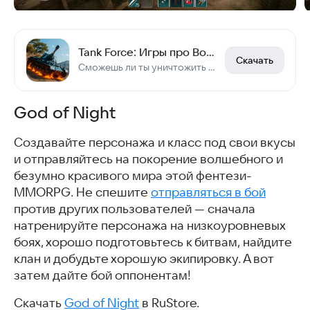
Tank Force: Игры про Военные Танки по сети MMO
Скачать
Сможешь ли ты уничтожить врагов уже сейчас, тогда присоединяйся в танковый мир!
God of Night
Создавайте персонажа и класс под свои вкусы
и отправляйтесь на покорение волшебного и
безумно красивого мира этой фентези-
MMORPG. Не спешите
отправляться в бой
против других пользователей — сначала
натренируйте персонажа на низкоуровневых
боях, хорошо подготовьтесь к битвам, найдите
клан и добудьте хорошую экипировку. А вот
затем дайте бой оппонентам!
Скачать
God of Night
в RuStore.