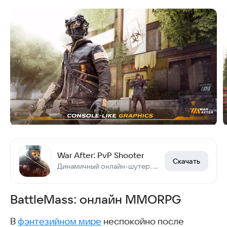
War After: PvP Shooter
Скачать
Динамичный онлайн-шутер. Сражайся в эпичном PvP
BattleMass: онлайн MMORPG
В
фэнтезийном мире
неспокойно после