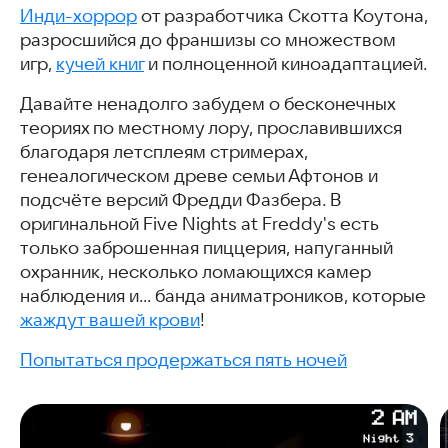
Инди-хоррор
от разработчика Скотта Коутона,
разросшийся до франшизы со множеством
игр,
кучей книг
и полноценной киноадаптацией.
Давайте ненадолго забудем о бесконечных
теориях по местному лору, прославившихся
благодаря летсплеям стримерах,
генеалогическом древе семьи Афтонов и
подсчёте версий Фредди Фазбера. В
оригинальной Five Nights at Freddy's есть
только заброшенная пиццерия, напуганный
охранник, несколько ломающихся камер
наблюдения и… банда аниматроников, которые
жаждут вашей крови
!
Попытаться продержаться пять ночей