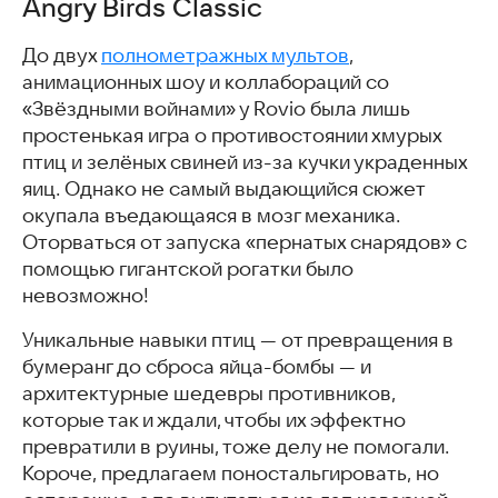
Angry Birds Classic
Tanks 1990
Super Mario World
До двух
полнометражных мультов
,
Doodle Jump
анимационных шоу и коллабораций со
Five Nights at Freddy's- DEMO
«Звёздными войнами» у Rovio была лишь
С этими играми скачивают
простенькая игра о противостоянии хмурых
Часто задаваемые вопросы
птиц и зелёных свиней из-за кучки украденных
Возможно, вам понравятся эти статьи
яиц. Однако не самый выдающийся сюжет
окупала въедающаяся в мозг механика.
Оторваться от запуска «пернатых снарядов» с
помощью гигантской рогатки было
невозможно!
Уникальные навыки птиц — от превращения в
бумеранг до сброса яйца-бомбы — и
архитектурные шедевры противников,
которые так и ждали, чтобы их эффектно
превратили в руины, тоже делу не помогали.
Короче, предлагаем поностальгировать, но