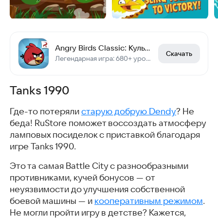
Angry Birds Classic: Культовая аркада на Android
Скачать
Легендарная игра: 680+ уровней, офлайн, бесплатно
Tanks 1990
Где-то потеряли
старую добрую Dendy
? Не
беда! RuStore поможет воссоздать атмосферу
ламповых посиделок с приставкой благодаря
игре Tanks 1990.
Это та самая Battle City с разнообразными
противниками, кучей бонусов — от
неуязвимости до улучшения собственной
боевой машины — и
кооперативным режимом
.
Не могли пройти игру в детстве? Кажется,