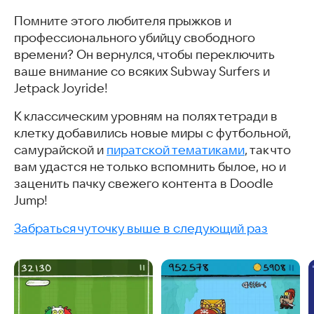
Помните этого любителя прыжков и
профессионального убийцу свободного
времени? Он вернулся, чтобы переключить
ваше внимание со всяких Subway Surfers и
Jetpack Joyride!
К классическим уровням на полях тетради в
клетку добавились новые миры с футбольной,
самурайской и
пиратской тематиками
, так что
вам удастся не только вспомнить былое, но и
заценить пачку свежего контента в Doodle
Jump!
Забраться чуточку выше в следующий раз