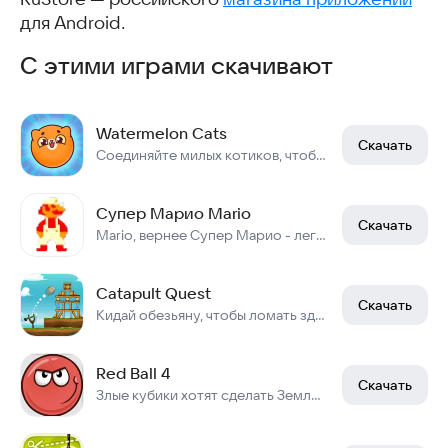
для Android.
С этими играми скачивают
Watermelon Cats
Скачать
Соединяйте милых котиков, чтобы получить более крупных котиков и очки за них!
Супер Марио Mario
Скачать
Mario, вернее Супер Марио - легендарная игра 8 бит Денди эпохи.
Catapult Quest
Скачать
Кидай обезьяну, чтобы ломать здания и собирать бананы
Red Ball 4
Скачать
Злые кубики хотят сделать Землю квадратной, дайте им отпор!