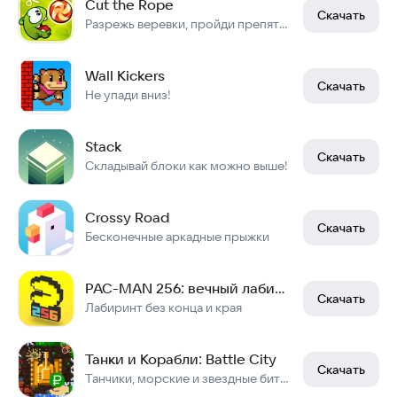
Cut the Rope
Скачать
Разрежь веревки, пройди препятствия, собери звезды и покорми Ам Няма
Wall Kickers
Скачать
Не упади вниз!
Stack
Скачать
Складывай блоки как можно выше!
Crossy Road
Скачать
Бесконечные аркадные прыжки
PAC-MAN 256: вечный лабиринт
Скачать
Лабиринт без конца и края
Танки и Корабли: Battle City
Скачать
Танчики, морские и звездные битвы