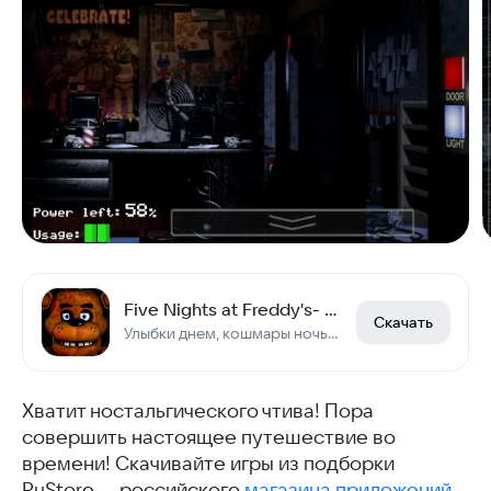
Five Nights at Freddy's- DEMO
Скачать
Улыбки днем, кошмары ночью: выживешь 5 ночей с Фредди?
Хватит ностальгического чтива! Пора
совершить настоящее путешествие во
времени! Скачивайте игры из подборки
RuStore — российского
магазина приложений