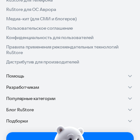
RuStore для телефона
RuStore для ОС Аврора
Медиа-кит (для СМИ и блогеров)
Пользовательское соглашение
Конфиденциальность для пользователей
Правила применения рекомендательных технологий
RuStore
Дистрибутив для производителей
Помощь
Установка RuStore на TV
Разработчикам
Установка RuStore на телефон
Зарабатывать с RuStore
Популярные категории
Установка RuStore в машину
Стать разработчиком
Игры для Android
Блог RuStore
Помощь пользователям RuStore
Доступ к RuStore Консоль
Приложения банков
Обзоры игр для Android 2025
Подборки
Покупки и возвраты
RuStore SDK (документация)
Государственные
Обзоры мобильных приложений 2025
Игровой набор
Авторизация в RuStore
Блог RuStore для разработчиков
Родителям
Лайфхаки и советы для Android-пользователей