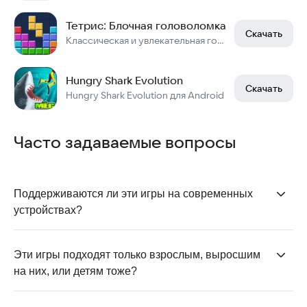
Тетрис: Блочная головоломка
Скачать
Классическая и увлекательная головоломка. Блок Пазл. тетрис. головоломки. аркады
Hungry Shark Evolution
Скачать
Hungry Shark Evolution для Android
Часто задаваемые вопросы
Поддерживаются ли эти игры на современных 
устройствах?
Да. Все игры запускаются на современных андроид-
устройствах без необходимости использовать
Эти игры подходят только взрослым, выросшим 
старые приставки или эмуляторы. Классические
на них, или детям тоже?
механики сохранены, но управление и интерфейс
Большинство игр из списка понравятся широкой
адаптированы под сенсорные экраны, поэтому