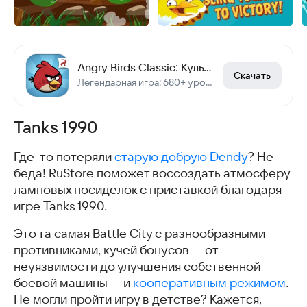
Angry Birds Classic: Культовая аркада на Android
Скачать
Легендарная игра: 680+ уровней, офлайн, бесплатно
Tanks 1990
Где-то потеряли
старую добрую Dendy
? Не
беда! RuStore поможет воссоздать атмосферу
ламповых посиделок с приставкой благодаря
игре Tanks 1990.
Это та самая Battle City с разнообразными
противниками, кучей бонусов — от
неуязвимости до улучшения собственной
боевой машины — и
кооперативным режимом
.
Не могли пройти игру в детстве? Кажется,