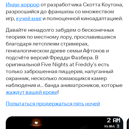
Инди-хоррор
от разработчика Скотта Коутона,
разросшийся до франшизы со множеством
игр,
кучей книг
и полноценной киноадаптацией.
Давайте ненадолго забудем о бесконечных
теориях по местному лору, прославившихся
благодаря летсплеям стримерах,
генеалогическом древе семьи Афтонов и
подсчёте версий Фредди Фазбера. В
оригинальной Five Nights at Freddy's есть
только заброшенная пиццерия, напуганный
охранник, несколько ломающихся камер
наблюдения и… банда аниматроников, которые
жаждут вашей крови
!
Попытаться продержаться пять ночей