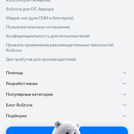
RuStore для телефона
RuStore для ОС Аврора
Медиа-кит (для СМИ и блогеров)
Пользовательское соглашение
Конфиденциальность для пользователей
Правила применения рекомендательных технологий
RuStore
Дистрибутив для производителей
Помощь
Установка RuStore на TV
Разработчикам
Установка RuStore на телефон
Зарабатывать с RuStore
Популярные категории
Установка RuStore в машину
Стать разработчиком
Игры для Android
Блог RuStore
Помощь пользователям RuStore
Доступ к RuStore Консоль
Приложения банков
Обзоры игр для Android 2025
Подборки
Покупки и возвраты
RuStore SDK (документация)
Государственные
Обзоры мобильных приложений 2025
Игровой набор
Авторизация в RuStore
Блог RuStore для разработчиков
Родителям
Лайфхаки и советы для Android-пользователей