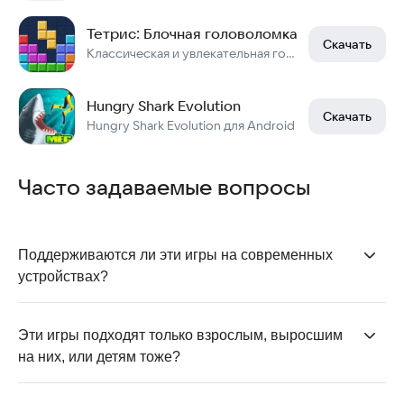
Тетрис: Блочная головоломка
Скачать
Классическая и увлекательная головоломка. Блок Пазл. тетрис. головоломки. аркады
Hungry Shark Evolution
Скачать
Hungry Shark Evolution для Android
Часто задаваемые вопросы
Поддерживаются ли эти игры на современных 
устройствах?
Да. Все игры запускаются на современных андроид-
устройствах без необходимости использовать
Эти игры подходят только взрослым, выросшим 
старые приставки или эмуляторы. Классические
на них, или детям тоже?
механики сохранены, но управление и интерфейс
Большинство игр из списка понравятся широкой
адаптированы под сенсорные экраны, поэтому