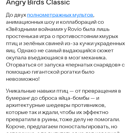
Angry Birds Classic
Tanks 1990
Super Mario World
До двух
полнометражных мультов
,
Doodle Jump
анимационных шоу и коллабораций со
Five Nights at Freddy's- DEMO
«Звёздными войнами» у Rovio была лишь
С этими играми скачивают
простенькая игра о противостоянии хмурых
Часто задаваемые вопросы
птиц и зелёных свиней из-за кучки украденных
Возможно, вам понравятся эти статьи
яиц. Однако не самый выдающийся сюжет
окупала въедающаяся в мозг механика.
Оторваться от запуска «пернатых снарядов» с
помощью гигантской рогатки было
невозможно!
Уникальные навыки птиц — от превращения в
бумеранг до сброса яйца-бомбы — и
архитектурные шедевры противников,
которые так и ждали, чтобы их эффектно
превратили в руины, тоже делу не помогали.
Короче, предлагаем поностальгировать, но