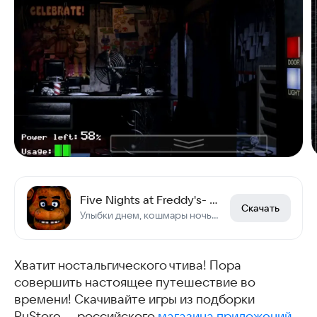
Five Nights at Freddy's- DEMO
Скачать
Улыбки днем, кошмары ночью: выживешь 5 ночей с Фредди?
Хватит ностальгического чтива! Пора
совершить настоящее путешествие во
времени! Скачивайте игры из подборки
RuStore — российского
магазина приложений