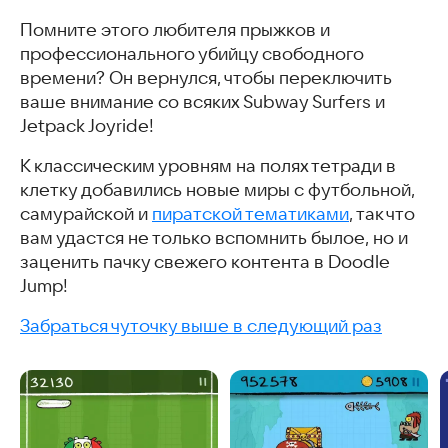
Помните этого любителя прыжков и
профессионального убийцу свободного
времени? Он вернулся, чтобы переключить
ваше внимание со всяких Subway Surfers и
Jetpack Joyride!
К классическим уровням на полях тетради в
клетку добавились новые миры с футбольной,
самурайской и
пиратской тематиками
, так что
вам удастся не только вспомнить былое, но и
заценить пачку свежего контента в Doodle
Jump!
Забраться чуточку выше в следующий раз