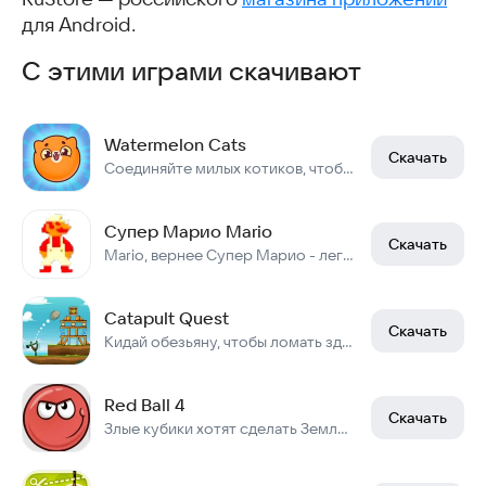
для Android.
С этими играми скачивают
Watermelon Cats
Скачать
Соединяйте милых котиков, чтобы получить более крупных котиков и очки за них!
Супер Марио Mario
Скачать
Mario, вернее Супер Марио - легендарная игра 8 бит Денди эпохи.
Catapult Quest
Скачать
Кидай обезьяну, чтобы ломать здания и собирать бананы
Red Ball 4
Скачать
Злые кубики хотят сделать Землю квадратной, дайте им отпор!