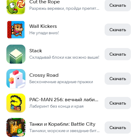
Cut the Rope
Скачать
Разрежь веревки, пройди препятствия, собери звезды и покорми Ам Няма
Wall Kickers
Скачать
Не упади вниз!
Stack
Скачать
Складывай блоки как можно выше!
Crossy Road
Скачать
Бесконечные аркадные прыжки
PAC-MAN 256: вечный лабиринт
Скачать
Лабиринт без конца и края
Танки и Корабли: Battle City
Скачать
Танчики, морские и звездные битвы