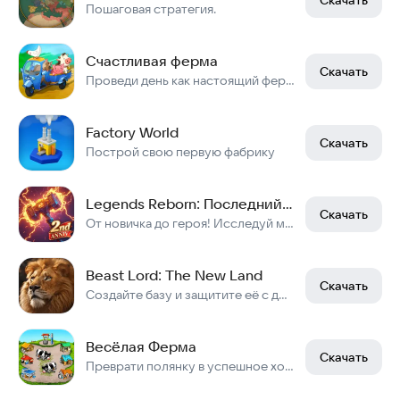
Пошаговая стратегия.
Счастливая ферма
Скачать
Проведи день как настоящий фермер!
Factory World
Скачать
Построй свою первую фабрику
Legends Reborn: Последний бой
Скачать
От новичка до героя! Исследуй мир, улучшай героев, побеждай боссов с союзниками!
Beast Lord: The New Land
Скачать
Создайте базу и защитите её с друзьями!
Весёлая Ферма
Скачать
Преврати полянку в успешное хозяйство! Легендарная классическая игра c ПК