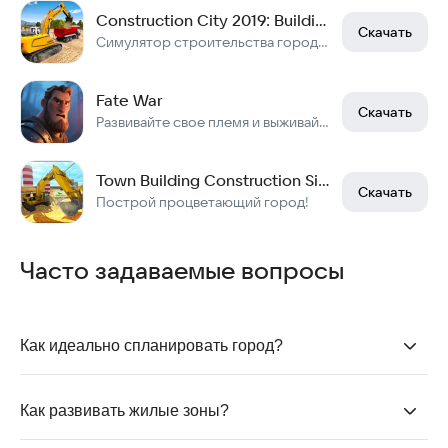
Construction City 2019: Building Simulator
Скачать
Симулятор строительства города — это игра, где ты строишь и управляешь городом.
Fate War
Скачать
Развивайте свое племя и выживайте на острове с реалистичной симуляцией погоды.
Town Building Construction Sim
Скачать
Построй процветающий город!
Часто задаваемые вопросы
Как идеально спланировать город?
Важно
планировать кварталы
с четырьмя углами, в
которых сосредоточены центры обслуживания.
Как развивать жилые зоны?
Застройка должна быть плотная, без пустот. Не