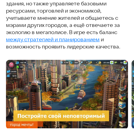
здания, но также управляете базовыми
Как правильно планировать развитие города
ресурсами, торговлей и экономикой,
Советы по размещению зданий
учитываете мнение жителей и общаетесь с
Лучшая планировка города
мэрами других городов, а ещё отвечаете за
Проекты и события
экологию в мегаполисе. В игре есть баланс
Секреты и хитрости
между стратегией и планированием
Полезные советы и лайфхаки
и
возможность проявить лидерские качества.
С этой игрой скачивают
Часто задаваемые вопросы
Интересные и похожие статьи