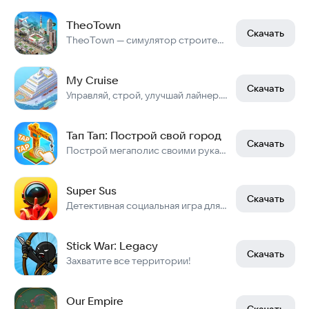
TheoTown
Скачать
TheoTown — симулятор строительства города
My Cruise
Скачать
Управляй, строй, улучшай лайнер. Сделай самый роскошный круиз
Тап Тап: Построй свой город
Скачать
Построй мегаполис своими руками!
Super Sus
Скачать
Детективная социальная игра для компании.
Stick War: Legacy
Скачать
Захватите все территории!
Our Empire
Скачать