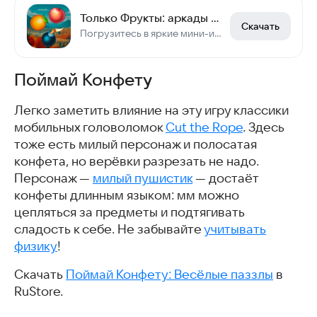
Только Фрукты: аркады и игры
Скачать
Погрузитесь в яркие мини-игры, расслабьтесь и выполняйте задания с фруктами!
Поймай Конфету
Легко заметить влияние на эту игру классики
мобильных головоломок
Cut the Rope
. Здесь
тоже есть милый персонаж и полосатая
конфета, но верёвки разрезать не надо.
Персонаж —
милый пушистик
— достаёт
конфеты длинным языком: мм можно
цепляться за предметы и подтягивать
сладость к себе. Не забывайте
учитывать
физику
!
Скачать
Поймай Конфету: Весёлые паззлы
в
RuStore.