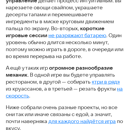
управление
делает процесс интуитивным: вы
нарезаете овощи свайпом, украшаете
десерты тапами и перемешиваете
ингредиенты в миске круговым движением
короткие
пальца по экрану. Во-вторых,
игровые сессии
не разряжают батарею
. Один
уровень обычно длится несколько минут,
поэтому можно играть в дороге, в очереди или
во время перерыва на работе.
огромное разнообразие
А ещё у таких игр
механик
. В одной игре вы будете управлять
рестораном, в другой — собирать
«три в ряд»
из круассанов, а в третьей — резать фрукты
на
скорость
.
Ниже собрали очень разные проекты, но все
они так или иначе связаны с едой, а значит,
почти наверняка
для каждого найдётся игра
по
вкусу.