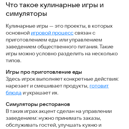
Что такое кулинарные игры и
Почему игры про кулинарию популярны
симуляторы
Особенности мобильного формата кулинарных игр
Подборка лучших кулинарных симуляторов
Кулинарные игры — это проекты, в которых
Cookingdom – кулинарное безумие
основной
игровой процесс
связан с
Hell's Cooking: симулятор кафе
приготовлением еды или управлением
Бургер, пожалуйста
заведением общественного питания. Такие
Ферма и город
игры можно условно разделить на несколько
Райская ферма
типов.
Мастер желе
Идеальный Крем
Игры про приготовление еды
Десерты в Ряд
Здесь игрок выполняет конкретные действия:
Пицца-шеф
нарезает и смешивает продукты,
готовит
Merge Restaurant: Makeover
блюда
и украшает их.
Chefy-Chef
Coffee Craze
Симуляторы ресторанов
Фруктовый Ниндзя
В таких играх акцент сделан на управлении
Только Фрукты: аркады и игры
заведением: нужно принимать заказы,
Поймай Конфету
обслуживать гостей, улучшать кухню и