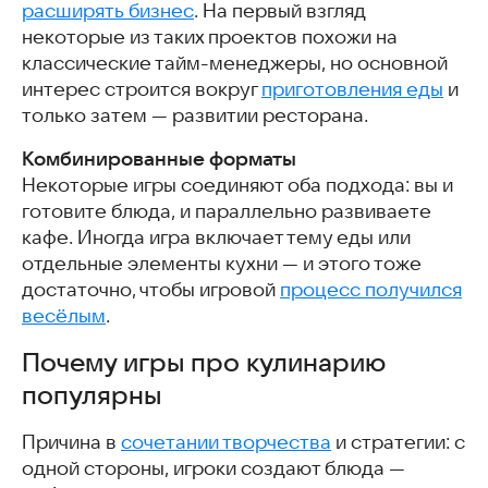
Конфетки
расширять бизнес
. На первый взгляд
My Food Street
некоторые из таких проектов похожи на
Cake Maker: Kids Cooking Games
классические тайм-менеджеры, но основной
Как выбрать кулинарную игру
интерес строится вокруг
приготовления еды
и
Скачать кулинарные симуляторы
только затем — развитии ресторана.
Часто задаваемые вопросы
Комбинированные форматы
Интересные и похожие статьи
Некоторые игры соединяют оба подхода: вы и
готовите блюда, и параллельно развиваете
кафе. Иногда игра включает тему еды или
отдельные элементы кухни — и этого тоже
достаточно, чтобы игровой
процесс получился
весёлым
.
Почему игры про кулинарию
популярны
Причина в
сочетании творчества
и стратегии: с
одной стороны, игроки создают блюда —