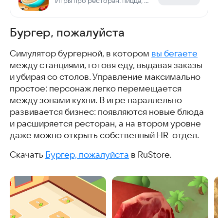
Игры про ресторан: пицца, суши, торт! Еда, готовка, кофейня и кухонная лихорадка
Бургер, пожалуйста
Симулятор бургерной, в котором
вы бегаете
между станциями, готовя еду, выдавая заказы
и убирая со столов. Управление максимально
простое: персонаж легко перемещается
между зонами кухни. В игре параллельно
развивается бизнес: появляются новые блюда
и расширяется ресторан, а на втором уровне
даже можно открыть собственный HR-отдел.
Скачать
Бургер, пожалуйста
в RuStore.