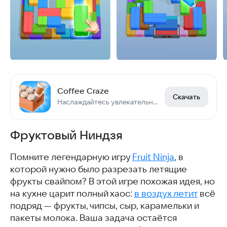
Coffee Craze
Скачать
Наслаждайтесь увлекательной игрой по сортировке кофе
Фруктовый Ниндзя
Помните легендарную игру
Fruit Ninja
, в
которой нужно было разрезать летящие
фрукты свайпом? В этой игре похожая идея, но
на кухне царит полный хаос:
в воздух летит
всё
подряд — фрукты, чипсы, сыр, карамельки и
пакеты молока. Ваша задача остаётся