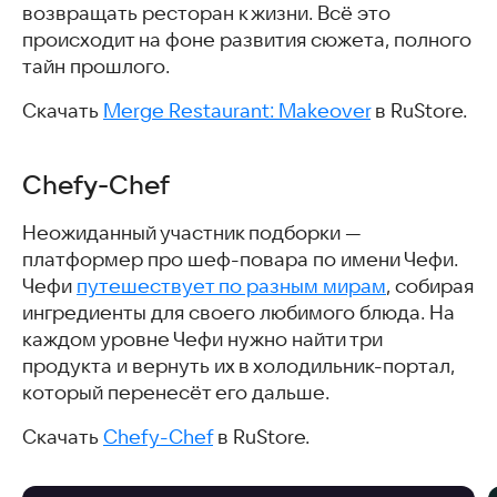
возвращать ресторан к жизни. Всё это
происходит на фоне развития сюжета, полного
тайн прошлого.
Скачать
Merge Restaurant: Makeover
в RuStore.
Chefy-Chef
Неожиданный участник подборки —
платформер про шеф-повара по имени Чефи.
Чефи
путешествует по разным мирам
, собирая
ингредиенты для своего любимого блюда. На
каждом уровне Чефи нужно найти три
продукта и вернуть их в холодильник-портал,
который перенесёт его дальше.
Скачать
Chefy-Chef
в RuStore.