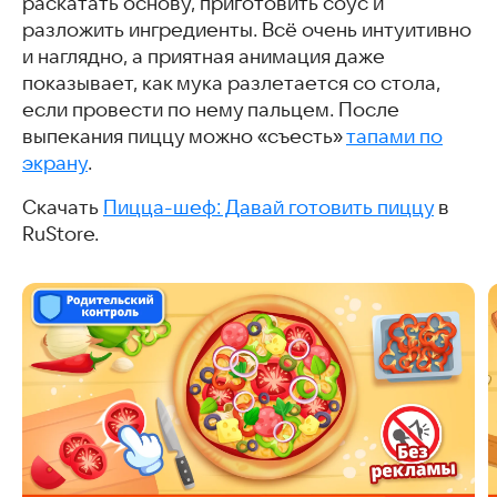
раскатать основу, приготовить соус и
разложить ингредиенты. Всё очень интуитивно
и наглядно, а приятная анимация даже
показывает, как мука разлетается со стола,
если провести по нему пальцем. После
выпекания пиццу можно «съесть»
тапами по
экрану
.
Скачать
Пицца-шеф: Давай готовить пиццу
в
RuStore.