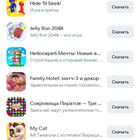
Hide 'N Seek!
Скачать
Игра в прятки
Jelly Run 2048
Скачать
Jelly Run 2048 — это игра
Небоскреб Мечты: Новые вершины
Скачать
Строй башню и открывай бизнес на этажах!
Family Hotel: матч-3 и декор
Скачать
Удивительная история, головоломки и дизайн роскошного отеля в горах!
Сокровища Пиратов — Три в Ряд
Скачать
Здесь вас ждут увлекательные головоломки и захватывающие «три в ряд» уровни!
My Cat
Скачать
AR Тамагочи с котятами! Выращивай и играй