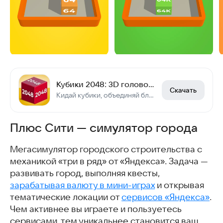
Кубики 2048: 3D головоломка
Скачать
Кидай кубики, объединяй блоки, получи 2048! Ныряй в головоломки с цифрами!
Плюс Сити — симулятор города
Мегасимулятор городского строительства с
механикой «три в ряд» от «Яндекса». Задача —
развивать город, выполняя квесты,
зарабатывая валюту в мини-играх
и открывая
тематические локации от
сервисов «Яндекса»
.
Чем активнее вы играете и пользуетесь
сервисами, тем уникальнее становится ваш