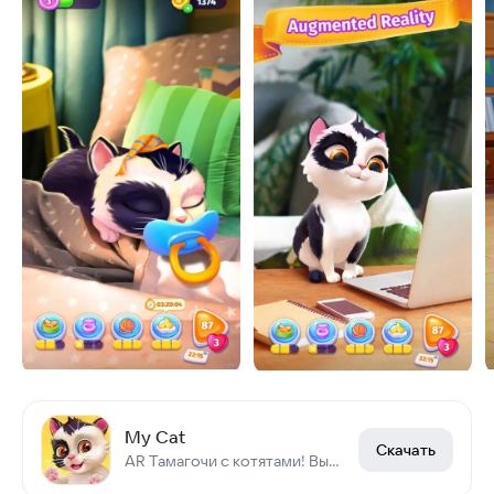
My Cat
Скачать
AR Тамагочи с котятами! Выращивай и играй