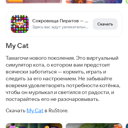
Сокровища Пиратов — Три в Ряд
Скачать
Здесь вас ждут увлекательные головоломки и захватывающие «три в ряд» уровни!
My Cat
Тамагочи нового поколения. Это виртуальный
симулятор кота, о котором вам предстоит
всячески заботиться — кормить, играть и
следить за его настроением. Не забывайте
вовремя удовлетворять потребности котёнка,
чтобы он мурлыкал и светился от радости, и
постарайтесь его не разочаровывать.
Скачать
My Cat
в RuStore.