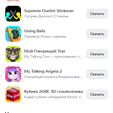
Supreme Duelist Stickman
Скачать
Супрем Дюэлист Стикман
Going Balls
Скачать
Перевод: Игры с шарами
Мой Говорящий Том
Скачать
My Talking Tom — приложение с говорящим котом Томом.
My Talking Angela 2
Скачать
Говорящая кошечка Анджела вернулась
Кубики 2048: 3D головоломка
Скачать
Кидай кубики, объединяй блоки, получи 2048! Ныряй в головоломки с цифрами!