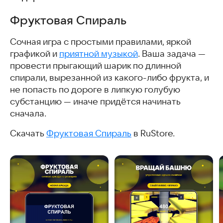
Фруктовая Спираль
Фруктовая Спираль
Riding Extreme 3D
Snake.io
Сочная игра с простыми правилами, яркой
Hide 'N Seek!
графикой и
приятной музыкой
. Ваша задача —
Jelly Run 2048
провести прыгающий шарик по длинной
Небоскреб Мечты: Новые вершины
спирали, вырезанной из какого-либо фрукта, и
Family Hotel: матч-3 и декор
не попасть по дороге в липкую голубую
Сокровища Пиратов — Три в Ряд
субстанцию — иначе придётся начинать
My Cat
сначала.
Supreme Duelist Stickman
Going Balls
Скачать
Фруктовая Спираль
в RuStore.
Мой Говорящий Том
My Talking Angela 2
Кубики 2048: 3D головоломка
Плюс Сити — симулятор города
Подборка тайм-киллеров
Часто задаваемые вопросы
Похожие статьи