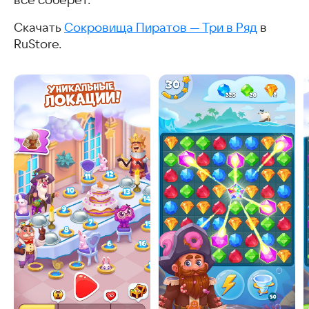
всё соберёт.
Скачать
Сокровища Пиратов — Три в Ряд
в
RuStore.