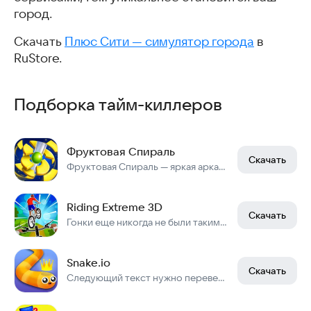
город.
Скачать
Плюс Сити — симулятор города
в
RuStore.
Подборка тайм-киллеров
Фруктовая Спираль
Скачать
Фруктовая Спираль — яркая аркада с шариком, фруктами и игрой без интернета
Riding Extreme 3D
Скачать
Гонки еще никогда не были такими весёлыми!
Snake.io
Скачать
Следующий текст нужно перевести на русский язык, если он не на русском.