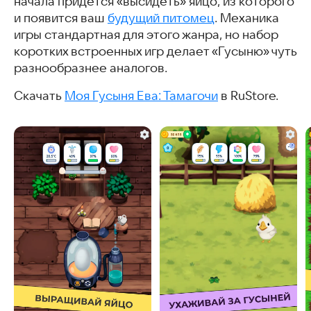
начала придётся «высидеть» яйцо, из которого
и появится ваш
будущий питомец
. Механика
игры стандартная для этого жанра, но набор
коротких встроенных игр делает «Гусыню» чуть
разнообразнее аналогов.
Скачать
Моя Гусыня Ева: Тамагочи
в RuStore.