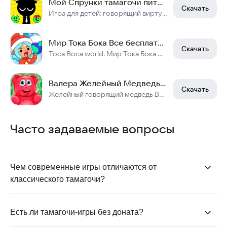
Мой Спрунки тамагочи питомец: создай своего морфа
Скачать
Игра для детей: говорящий виртуальный питомец. Одевалки с инкредибокс спрунками.
Мир Тока Бока Все бесплатно - Toca Boca World
Скачать
Toca Boca world. Мир Тока Бока — создавайте свою историю!
Валера Желейный Медведь 3: виртуальный питомец
Скачать
Желейный говорящий медведь Валерка: ухаживай, наряжай, раскрашивай питомца.
Часто задаваемые вопросы
Чем современные игры отличаются от 
классического тамагочи?
Современные игры сохраняют базовую механику
ухода за питомцем
: кормление, игры, лечение и сон,
Есть ли тамагочи-игры без доната?
но к этому добавляются мини-игры, широкие