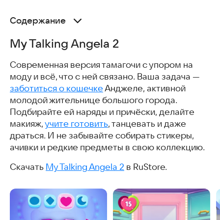
Содержание
My Talking Angela 2
My Talking Angela 2
Мой Говорящий Том
Моя Гусыня Ева
Современная версия тамагочи с упором на
Fluvsies
моду и всё, что с ней связано. Ваша задача —
Flower Girls
заботиться о кошечке
Анджеле, активной
Питомания
молодой жительнице большого города.
Duddu
Подбирайте ей наряды и причёски, делайте
Радостные питомцы
макияж,
учите готовить
, танцевать и даже
Мой Котик
драться. И не забывайте собирать стикеры,
My Cat
ачивки и редкие предметы в свою коллекцию.
Smolsies
Cat Choices
Скачать
My Talking Angela 2
в RuStore.
Мой Спрунки
Мир Тока Бока
Валера
Скачать игры — симуляторы ухода за виртуальными
питомцами