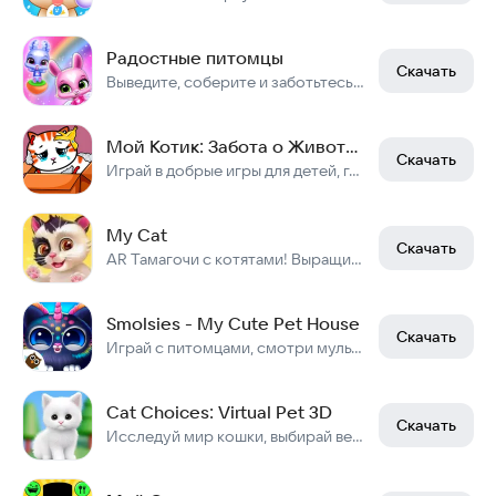
Радостные питомцы
Скачать
Выведите, соберите и заботьтесь о своей команде домашних кроликов!
Мой Котик: Забота о Животных
Скачать
Играй в добрые игры для детей, где надо лечить животных и ухаживать за котом!
My Cat
Скачать
AR Тамагочи с котятами! Выращивай и играй
Smolsies - My Cute Pet House
Скачать
Играй с питомцами, смотри мультики и получай сюрпризы
Cat Choices: Virtual Pet 3D
Скачать
Исследуй мир кошки, выбирай верно!