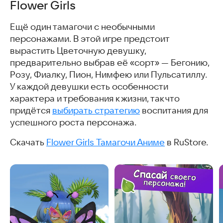
Flower Girls
Ещё один тамагочи с необычными
персонажами. В этой игре предстоит
вырастить Цветочную девушку,
предварительно выбрав её «сорт» — Бегонию,
Розу, Фиалку, Пион, Нимфею или Пульсатиллу.
У каждой девушки есть особенности
характера и требования к жизни, так что
придётся
выбирать стратегию
воспитания для
успешного роста персонажа.
Скачать
Flower Girls Тамагочи Аниме
в RuStore.