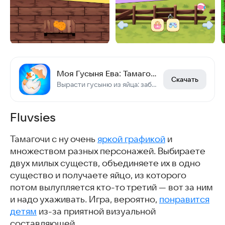
Моя Гусыня Ева: Тамагочи
Скачать
Вырасти гусыню из яйца: заботься, играй, наряжай и развивай Еву!
Fluvsies
Тамагочи с ну очень
яркой графикой
и
множеством разных персонажей. Выбираете
двух милых существ, объединяете их в одно
существо и получаете яйцо, из которого
потом вылупляется кто-то третий — вот за ним
и надо ухаживать. Игра, вероятно,
понравится
детям
из-за приятной визуальной
составляющей.