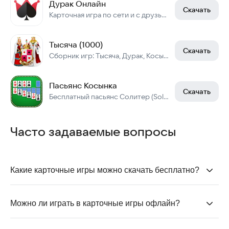
Дурак Онлайн
Скачать
Карточная игра по сети и с друзьями. Переводной дурак. Подкидной дурак.
Тысяча (1000)
Скачать
Сборник игр: Тысяча, Дурак, Косынка, Паук, Солитер, Козёл, Гольф, Три пика
Пасьянс Косынка
Скачать
Бесплатный пасьянс Солитер (Solitaire) Косынка без интернета и почти без рекламы
Часто задаваемые вопросы
Какие карточные игры можно скачать бесплатно?
Большинство классических
карточных игр
—
«Косынка», «Паук», «Дурак», «Тысяча» — доступны
Можно ли играть в карточные игры офлайн?
бесплатно в RuStore. В них можно играть сразу
Да, пасьянсы вроде «Косынки» или «Паука» не
после установки, без дополнительных вложений.