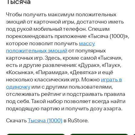
Тысяча
Чтобы получить максимум положительных
эмоций от карточной игры, достаточно иметь
под рукой мобильный телефон. Спешим
порекомендовать приложение «Тысяча (1000)»,
которое позволит получить
массу
положительных эмоций
от популярных
карточных игр. Здесь, кроме самой «Тысячи»,
есть и другие развлечения: «Дурак», «Паук»,
«Косынка», «Пирамида», «Девятка» и ещё
несколько классических игр. Можно
играть в
одиночку
или с другими пользователями,
отслеживать рейтинг и подстраивать правила
под себя. Такой набор позволяет всегда найти
подходящую партию и получить дозу азарта.
Скачать
Тысяча (1000)
в RuStore.