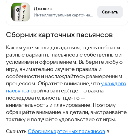
Джокер
Скачать
Интеллектуальная карточная игра.
Сборник карточных пасьянсов
Как вы уже могли догадаться, здесь собраны
разные варианты пасьянсов с собственными
условиями и оформлением. Выберите любую
игру, внимательно изучите правила и
особенности и наслаждайтесь размеренным
процессом. Обратите внимание, что
у каждого
пасьянса
свой характер: где-то важна
последовательность, где-то —
внимательность и планирование. Поэтому
обращайте внимание на детали, выстраивайте
тактику и получайте удовольствие от игры.
Скачать
Сборник карточных пасьянсов
в