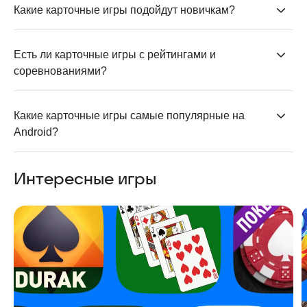
требуют подключения к интернету. А вот для
Какие карточные игры подойдут новичкам?
«Дурака Онлайн» или «Тысячи» с живыми
Если только начинаете, лучше выбрать простые
соперниками интернет понадобится.
пасьянсы (
«Косынка»
,
«Паук»
). Они интуитивны и
Есть ли карточные игры с рейтингами и 
помогают освоиться с базовыми правилами.
соревнованиями?
Да, например,
«Переводной Дурак»
и
«Дурак
Онлайн»
предлагают личный рейтинг, турниры и
Какие карточные игры самые популярные на 
соревнования с другими игроками.
Android?
Чаще всего выбирают
«Дурака»
в разных вариантах,
Интересные игры
«Тысячу»
и классические пасьянсы. Эти игры
знакомы большинству и идеально подходят для
коротких игровых сессий.