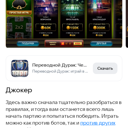
Переводной Дурак: Чемпионат
Скачать
Переводной Дурак: играй в карты онлайн
Джокер
Здесь важно сначала тщательно разобраться в
правилах, и тогда вам останется всего лишь
начать партию и попытаться победить. Играть
можно как против ботов, так и
против других