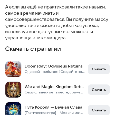
А если вы ещё не практиковали такие навыки,
самое время начинать и
самосовершенствоваться. Вы получите массу
удовольствия и сможете добиться успеха,
используя все доступные возможности
управленца или командира.
Скачать стратегии
Doomsday: Odysseus Returns
Скачать
Одиссей прибывает! Создайте новый эпос, достойный героев!
War and Magic: Kingdom Reborn
Скачать
Семь славных лет вместе, сражения бок о бок с союзниками!
Путь Короля — Вечная Слава
Скачать
[Тактическая игра] – Меч или магия — последний довод остаётся за умением!