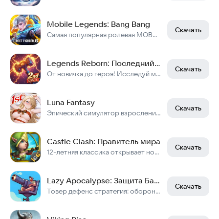
Mobile Legends: Bang Bang
Скачать
Самая популярная ролевая MOBA для телефонов
Legends Reborn: Последний бой
Скачать
От новичка до героя! Исследуй мир, улучшай героев, побеждай боссов с союзниками!
Luna Fantasy
Скачать
Эпический симулятор взросления девушек
Castle Clash: Правитель мира
Скачать
12-летняя классика открывает новую главу славы
Lazy Apocalypse: Защита Башни и Базы от Зомби & TD
Скачать
Товер дефенс стратегия: оборона башни от зомби в апокалипсис. Игра защита базы.