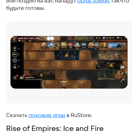
или поздно на вас нападут
орды зомби
, так что
будьте готовы.
Скачать
похожие игры
в RuStore.
Rise of Empires: Ice and Fire