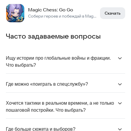
Magic Chess: Go Go
Скачать
Собери героев и побеждай в Magic Chess: Go Go!
Часто задаваемые вопросы
Ищу истории про глобальные войны и фракции. 
Что выбрать?
LOTR: Rise to War (Средиземье), Rise of Empires
(рыцари, нежить, драконы), Call of Dragons
Где можно «поиграть в спецслужбу»?
(фэнтезийные фракции и монстры) — масштаб и
Sigma Theory — набор и обучение агентов, операции
разные стили армий.
за рубежом, кража технологий и противостояние
Хочется тактики в реальном времени, а не только 
другим службам.
пошаговой постройки. Что выбрать?
Xeno Command и Call of Dragons — бои
в реальном
времени
, где важны микроконтроль, адаптация к
Где больше сюжета и выборов?