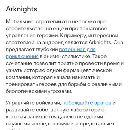
Arknights
Arknights
Властелин колец: Битва воинств (The Lord of the Rings:
Rise to War)
Мобильные стратегии это не только про
Age of Frostfall
строительство, но еще и про пошаговое
Frozen City
управление героями. К примеру, интересной
Last Fortress: Underground
стратегией на андроид является Arknights. Она
Rise of Empires: Ice and Fire
предлагает глубокий
потенциал для
MARVEL SNAP
приключения
в аниме-стилистике. Такое
Xeno Command
сочетание позволит приятно провести время и
Call of Dragons
узнать историю одной фармацевтической
Sigma Theory
компании, которая начала нанимать и
Скачать стратегии
тренировать героев для борьбы с различными
Часто задаваемые вопросы
биологическими угрозами.
Похожие статьи
Управляйте войсками,
побеждайте врагов
и
развивайте собственную лабораторию,
которая занимается далеко не одними
научными исследованиями, а представляет