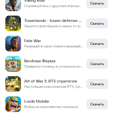
Viking Rise
Скачать
Соревнуйтесь с другими игроками в разведке, строительстве и завоевании Мидгарда!
Towerlands - tower defense TD
Скачать
Защити свою башню и замок от врагов!
Fate War
Скачать
Развивайте свое племя и выживайте на острове с реалистичной симуляцией погоды.
Весёлая Ферма
Скачать
Преврати полянку в успешное хозяйство! Легендарная классическая игра c ПК
Art of War 3: RTS стратегия
Скачать
Настоящая классическая RTS. Сражайся онлайн в PvP, PvE, coop!
Lords Mobile
Скачать
Война за королевство началась!