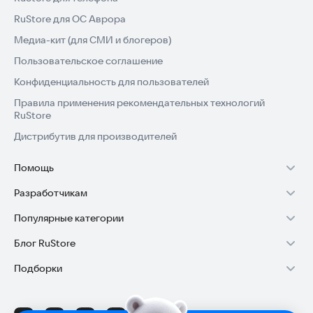
RuStore для ОС Аврора
Медиа-кит (для СМИ и блогеров)
Пользовательское соглашение
Конфиденциальность для пользователей
Правила применения рекомендательных технологий
RuStore
Дистрибутив для производителей
Помощь
Установка RuStore на TV
Разработчикам
Установка RuStore на телефон
Зарабатывать с RuStore
Популярные категории
Установка RuStore в машину
Стать разработчиком
Игры для Android
Блог RuStore
Помощь пользователям RuStore
Доступ к RuStore Консоль
Приложения банков
Обзоры игр для Android 2025
Подборки
Покупки и возвраты
RuStore SDK (документация)
Государственные
Обзоры мобильных приложений 2025
Игровой набор
Авторизация в RuStore
Блог RuStore для разработчиков
Родителям
Лайфхаки и советы для Android-пользователей
Финансы