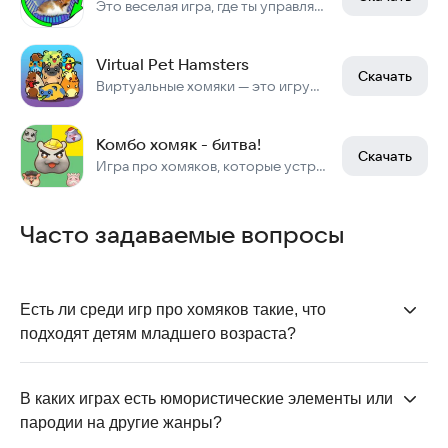
Это веселая игра, где ты управляешь бегущим в колесе хо
Virtual Pet Hamsters
Скачать
Виртуальные хомяки — это игрушки, где ты заботишься о виртуальном питомце.
Комбо хомяк - битва!
Скачать
Игра про хомяков, которые устроили состязание. Веселая игра для двоих.
Часто задаваемые вопросы
Есть ли среди игр про хомяков такие, что 
подходят детям младшего возраста?
Да. Например,
«Деревня хомяков»
, Hamster City и
«Хомяк В Колесе»
отлично подходят для младшей
В каких играх есть юмористические элементы или 
аудитории. В них нет насилия, сложных моральных
пародии на другие жанры?
выборов или страшных сцен — дети могут