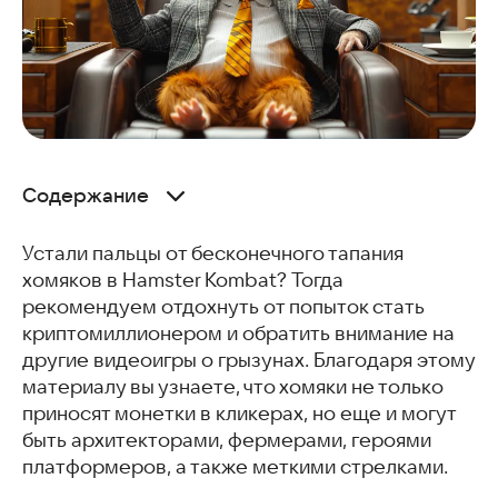
Содержание
Деревня хомяков
Устали пальцы от бесконечного тапания
Хомяк: Побег из тюрьмы
хомяков в Hamster Kombat? Тогда
Совы против Хомяков
рекомендуем отдохнуть от попыток стать
Hamster City
криптомиллионером и обратить внимание на
Hamster Bubble Shooter
другие видеоигры о грызунах. Благодаря этому
Хомяк В Колесе Пустыня
материалу вы узнаете, что хомяки не только
Virtual Pet Hamsters
приносят монетки в кликерах, но еще и могут
Комбо хомяк — битва!
быть архитекторами, фермерами, героями
Часто задаваемые вопросы
платформеров, а также меткими стрелками.
Вам может понравиться