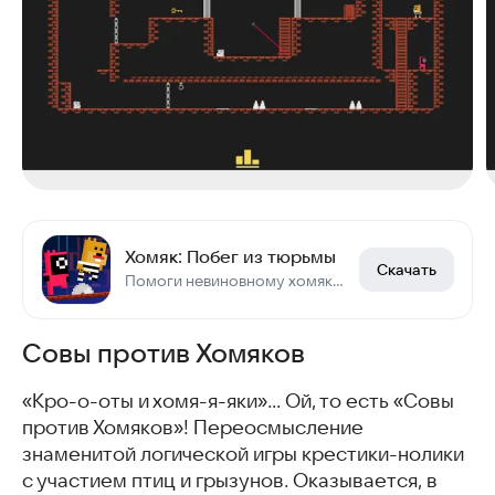
Хомяк: Побег из тюрьмы
Скачать
Помоги невиновному хомяку выбраться из тюремного заключения.
Совы против Хомяков
«Кро-о-оты и хомя-я-яки»… Ой, то есть «Совы
против Хомяков»! Переосмысление
знаменитой логической игры крестики-нолики
с участием птиц и грызунов. Оказывается, в