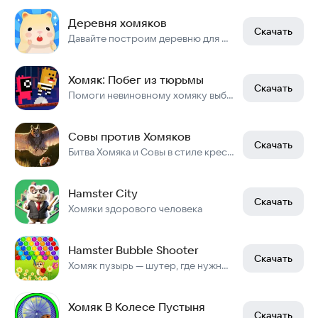
Деревня хомяков
Скачать
Давайте построим деревню для милого хомяка!
Хомяк: Побег из тюрьмы
Скачать
Помоги невиновному хомяку выбраться из тюремного заключения.
Совы против Хомяков
Скачать
Битва Хомяка и Совы в стиле крестики-нолики
Hamster City
Скачать
Хомяки здорового человека
Hamster Bubble Shooter
Скачать
Хомяк пузырь — шутер, где нужно убивать пузыри.
Хомяк В Колесе Пустыня
Скачать