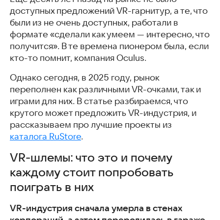
VR-шлемы для смартфонов
доступных предложений VR-гарнитур, а те, что
Лучшие VR-игры для Android
были из не очень доступных, работали в
Фиксики: Космическая История
формате «сделали как умеем — интересно, что
VR Wing Chun Trainer
получится». В те времена пионером была, если
Space X Hunter VR
кто-то помнит, компания Oculus.
Future Pong VR
Однако сегодня, в 2025 году, рынок
Demolition Derby VR Racing
переполнен как различными VR-очками, так и
Падение в VR – VR Falling
играми для них. В статье разбираемся, что
VR лабиринт 3D
крутого может предложить VR-индустрия, и
VR Horror Virtual Reality
рассказываем про лучшие проекты из
VR Whales Dream of Flying FREE
каталога RuStore
.
VR Traffic Car Simulator
VR Thrills Roller Coaster Game
VR-шлемы: что это и почему
VR Commando Adventure Strike
каждому стоит попробовать
VR Car Racing – Knight Cars – VR Drift Racing
поиграть в них
VR Bike Racing Adventure
VR-игры: опыт, который сложно передать словами
VR-индустрия сначала умерла в стенах
Скачать VR-игры
корпораций, а затем переродилась в гараже.
Часто задаваемые вопросы