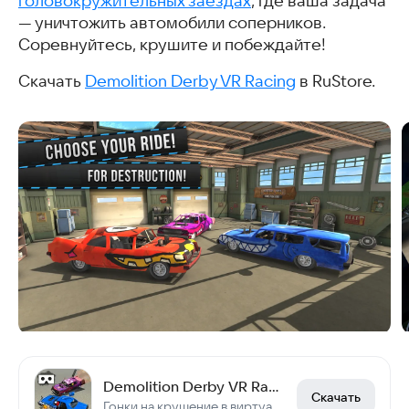
головокружительных заездах
, где ваша задача
— уничтожить автомобили соперников.
Соревнуйтесь, крушите и побеждайте!
Скачать
Demolition Derby VR Racing
в RuStore.
Demolition Derby VR Racing
Скачать
Гонки на крушение в виртуальной реальности