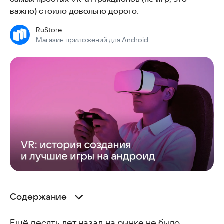
важно) стоило довольно дорого.
RuStore
Магазин приложений для Android
Содержание
VR-шлемы: что это и почему каждому стоит
попробовать поиграть в них
Ещё десять лет назад на рынке не было