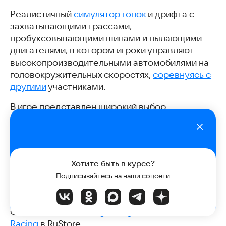
Реалистичный
симулятор гонок
и дрифта с
захватывающими трассами,
пробуксовывающими шинами и пылающими
двигателями, в котором игроки управляют
высокопроизводительными автомобилями на
головокружительных скоростях,
соревнуясь с
другими
участниками.
В игре представлен широкий выбор
автомобилей с уникальными
характеристиками и возможностями
кастомизации. Игроки также могут
настраивать под себя параметры игры:
Хотите быть в курсе?
выбирать локации, тип гонок, автомобили,
Подписывайтесь на наши соцсети
трафик, количество кругов и уровень
сложности.
Скачать
VR Car Racing – Knight Cars – VR Drift
Racing
в RuStore.