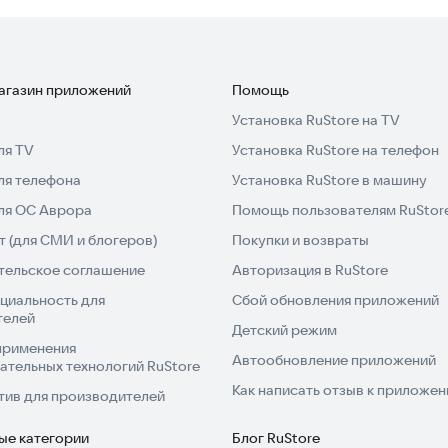
магазин приложений
Помощь
Установка RuStore на TV
ля TV
Установка RuStore на телефон
ля телефона
Установка RuStore в машину
для ОС Аврора
Помощь пользователям RuStor
 (для СМИ и блогеров)
Покупки и возвраты
тельское соглашение
Авторизация в RuStore
циальность для
Сбой обновления приложений
телей
Детский режим
применения
Автообновление приложений
ательных технологий RuStore
Как написать отзыв к приложе
тив для производителей
ые категории
Блог RuStore