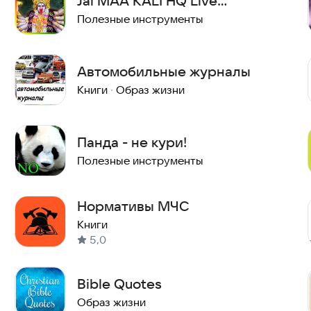
Jai MAA KALI HQ Live
Wallpaper
Полезные инструменты
Автомобильные журналы
Книги
·
Образ жизни
Панда - не кури!
Полезные инструменты
Нормативы МЧС
Книги
5,0
Bible Quotes
Образ жизни