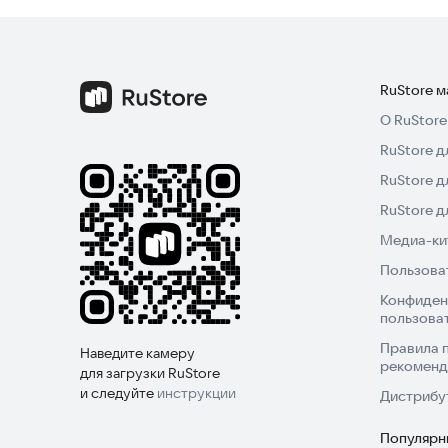
RuStore 
О RuStore
RuStore д
RuStore д
RuStore 
Медиа-кит
Пользова
Конфиден
пользова
Правила 
Наведите камеру
рекоменд
для загрузки RuStore
и следуйте
инструкции
Дистрибу
Популярн