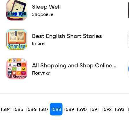
Sleep Well
Здоровье
Best English Short Stories
Книги
All Shopping and Shop Online
in one app.
Покупки
1584
1585
1586
1587
1588
1589
1590
1591
1592
1593