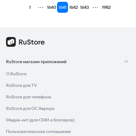
⋯
⋯
1
1640
1641
1642
1643
1982
RuStore магазин приложений
О RuStore
RuStore для TV
RuStore для телефона
RuStore для ОС Аврора
Медиа-кит (для СМИ и блогеров)
Пользовательское соглашение