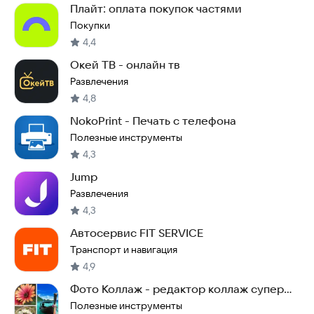
Плайт: оплата покупок частями
Покупки
4,4
Окей ТВ - онлайн тв
Развлечения
4,8
NokoPrint - Печать с телефона
Полезные инструменты
4,3
Jump
Развлечения
4,3
Автосервис FIT SERVICE
Транспорт и навигация
4,9
Фото Коллаж - редактор коллаж супер
фото
Полезные инструменты