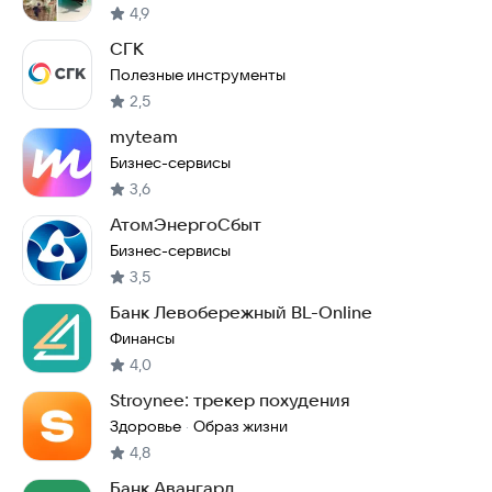
4,9
СГК
Полезные инструменты
2,5
myteam
Бизнес-сервисы
3,6
АтомЭнергоСбыт
Бизнес-сервисы
3,5
Банк Левобережный BL-Online
Финансы
4,0
Stroynee: трекер похудения
Здоровье
Образ жизни
·
4,8
Банк Авангард