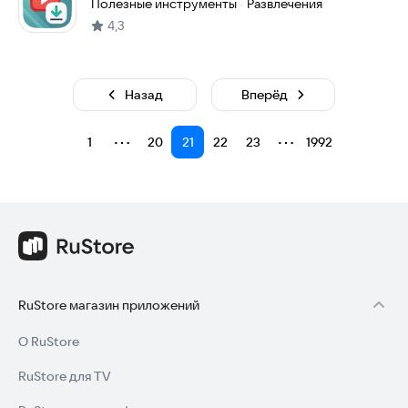
YTLoad
Полезные инструменты
Развлечения
·
4,3
Назад
Вперёд
⋯
⋯
1
20
21
22
23
1992
RuStore магазин приложений
О RuStore
RuStore для TV