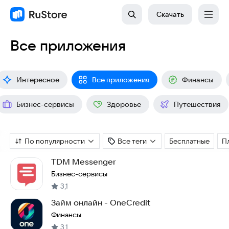
Скачать
Все приложения
Интересное
Все приложения
Финансы
Бизнес-сервисы
Здоровье
Путешествия
По популярности
Все теги
Бесплатные
П
TDM Messenger
Бизнес-сервисы
3,1
Займ онлайн - OneCredit
Финансы
3,1