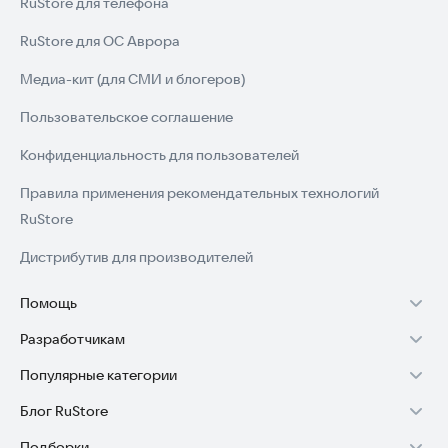
RuStore для телефона
RuStore для ОС Аврора
Медиа-кит (для СМИ и блогеров)
Пользовательское соглашение
Конфиденциальность для пользователей
Правила применения рекомендательных технологий
RuStore
Дистрибутив для производителей
Помощь
Разработчикам
Установка RuStore на TV
Популярные категории
Зарабатывать с RuStore
Установка RuStore на телефон
Блог RuStore
Игры для Android
Стать разработчиком
Установка RuStore в машину
Подборки