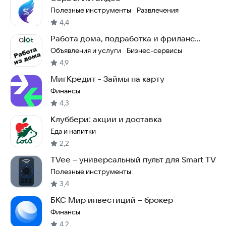
Полезные инструменты
Развлечения
·
4,4
Работа дома, подработка и фриланс
ALOT.PRO
Объявления и услуги
Бизнес-сервисы
·
4,9
МигКредит - Займы на карту
Финансы
4,3
Клуббери: акции и доставка
Еда и напитки
2,2
TVee – универсальный пульт для Smart TV
Полезные инструменты
3,4
БКС Мир инвестиций – брокер
Финансы
4,2