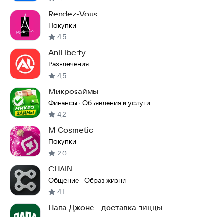
Rendez-Vous
Покупки
4,5
AniLiberty
Развлечения
4,5
Микрозаймы
Финансы
Объявления и услуги
·
4,2
M Cosmetic
Покупки
2,0
CHAIN
Общение
Образ жизни
·
4,1
Папа Джонс - доставка пиццы