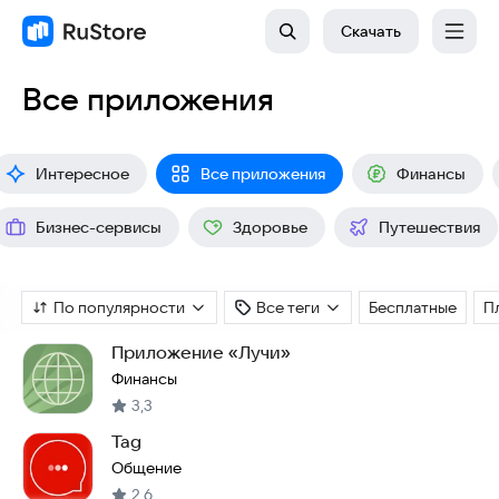
Скачать
Все приложения
Интересное
Все приложения
Финансы
Бизнес-сервисы
Здоровье
Путешествия
По популярности
Все теги
Бесплатные
П
Приложение «Лучи»
Финансы
3,3
Tag
Общение
2,6