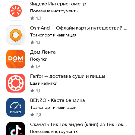
Яндекс Интернетометр
Полезные инструменты
4,3
OsmAnd — Офлайн карты путешествий и
навигация
Транспорт и навигация
4,1
Дом Лента
Покупки
1,9
Farfor — доставка суши и пиццы
Еда и напитки
4,1
BENZO - Карта бензина
Транспорт и навигация
2,3
Скачать Тик Ток видео (клип) из Тик Ток
(TikTok)
Полезные инструменты