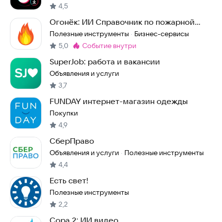
4,5
Огонёк: ИИ Справочник по пожарной
безопасности
Полезные инструменты
Бизнес-сервисы
·
5,0
событие внутри
Метка
:
SuperJob: работа и вакансии
Объявления и услуги
3,7
FUNDAY интернет-магазин одежды
Покупки
4,9
СберПраво
Объявления и услуги
Полезные инструменты
·
4,4
Есть свет!
Полезные инструменты
2,2
Сора 2: ИИ видео