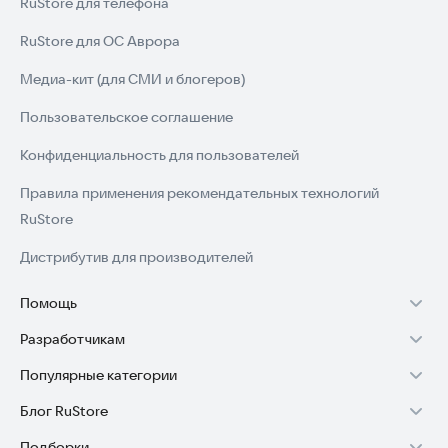
RuStore для телефона
RuStore для ОС Аврора
Медиа-кит (для СМИ и блогеров)
Пользовательское соглашение
Конфиденциальность для пользователей
Правила применения рекомендательных технологий
RuStore
Дистрибутив для производителей
Помощь
Разработчикам
Установка RuStore на TV
Популярные категории
Зарабатывать с RuStore
Установка RuStore на телефон
Блог RuStore
Игры для Android
Стать разработчиком
Установка RuStore в машину
Подборки