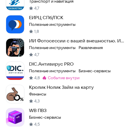
Транспорт и навигация
4,7
ЕИРЦ СПб/ПСК
Полезные инструменты
1,8
ИИ Фотосессии с вашей внешностью. ИИ
фото с AI
Полезные инструменты
Развлечения
·
4,7
DIC.Антивирус PRO
Полезные инструменты
Бизнес-сервисы
·
4,8
событие внутри
Метка
:
Кролик Нолик Займ на карту
Финансы
4,3
WB ПВЗ
Бизнес-сервисы
4,5