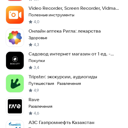
Video Recorder, Screen Recorder, Vidma
Record Lite
Полезные инструменты
4,0
Онлайн аптека Ригла: лекарства
Здоровье
4,3
Садовод интернет магазин от 1 ед. -
BAZIS
Покупки
3,4
Tripster: экскурсии, аудиогиды
Путешествия
Развлечения
·
4,9
Rave
Развлечения
4,6
АЗС Газпромнефть Казахстан