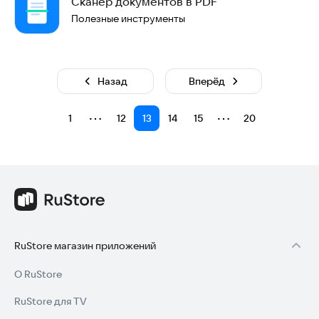
Сканер документов в PDF
Полезные инструменты
Назад
Вперёд
⋯
⋯
1
12
13
14
15
20
RuStore магазин приложений
О RuStore
RuStore для TV