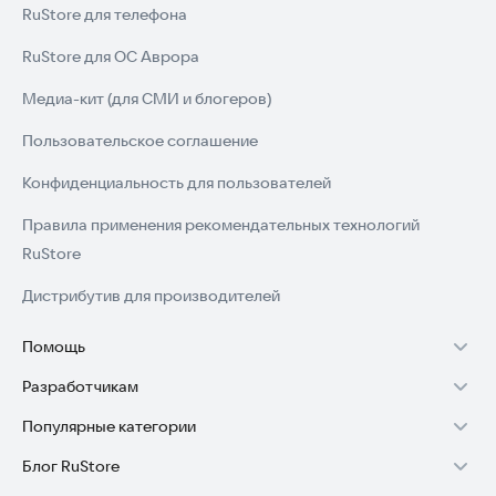
RuStore для телефона
RuStore для ОС Аврора
Медиа-кит (для СМИ и блогеров)
Пользовательское соглашение
Конфиденциальность для пользователей
Правила применения рекомендательных технологий
RuStore
Дистрибутив для производителей
Помощь
Разработчикам
Установка RuStore на TV
Популярные категории
Зарабатывать с RuStore
Установка RuStore на телефон
Блог RuStore
Игры для Android
Стать разработчиком
Установка RuStore в машину