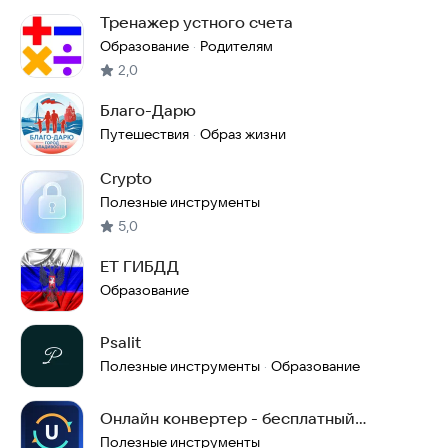
Тренажер устного счета
Образование
Родителям
·
2,0
Благо-Дарю
Путешествия
Образ жизни
·
Crypto
Полезные инструменты
5,0
ET ГИБДД
Образование
Psalit
Полезные инструменты
Образование
·
Онлайн конвертер - бесплатный
конвертер
Полезные инструменты