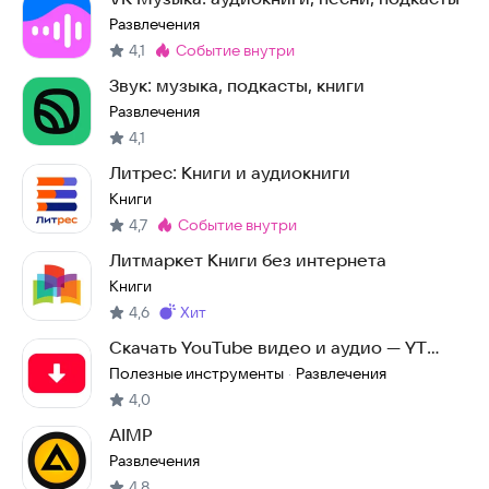
Развлечения
4,1
событие внутри
Метка
:
Звук: музыка, подкасты, книги
Развлечения
4,1
Литрес: Книги и аудиокниги
Книги
4,7
событие внутри
Метка
:
Литмаркет Книги без интернета
Книги
4,6
хит
Метка
:
Скачать YouTube видео и аудио — YT
Loader
Полезные инструменты
Развлечения
·
4,0
AIMP
Развлечения
4,8