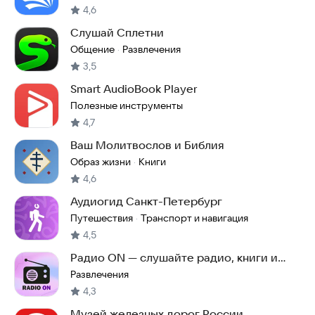
4,6
Слушай Сплетни
Общение
Развлечения
·
3,5
Smart AudioBook Player
Полезные инструменты
4,7
Ваш Молитвослов и Библия
Образ жизни
Книги
·
4,6
Аудиогид Санкт-Петербург
Путешествия
Транспорт и навигация
·
4,5
Радио ON — слушайте радио, книги и
смотрите ТВ
Развлечения
4,3
Музей железных дорог России