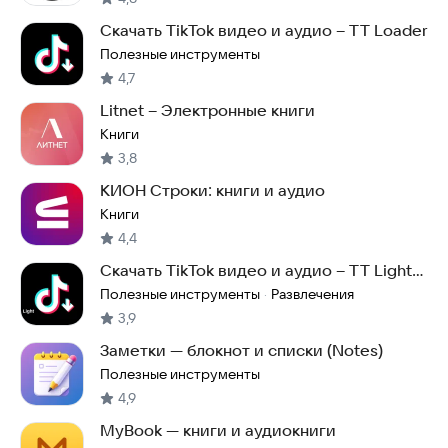
Скачать TikTok видео и аудио – TT Loader
Полезные инструменты
4,7
Litnet – Электронные книги
Книги
3,8
КИОН Строки: книги и аудио
Книги
4,4
Скачать TikTok видео и аудио – TT Light
(V2)
Полезные инструменты
Развлечения
·
3,9
Заметки — блокнот и списки (Notes)
Полезные инструменты
4,9
MyBook — книги и аудиокниги