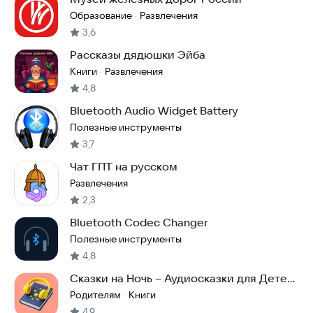
Образование
Развлечения
·
3,6
Рассказы дядюшки Эйба
Книги
Развлечения
·
4,8
Bluetooth Audio Widget Battery
Полезные инструменты
3,7
Чат ГПТ на русском
Развлечения
2,3
Bluetooth Codec Changer
Полезные инструменты
4,8
Сказки на Ночь – Аудиосказки для Детей
Бесплатно
Родителям
Книги
·
4,9