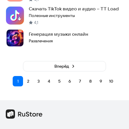
Скачать TikTok видео и аудио – TT Load
Полезные инструменты
4,1
Генерация музыки онлайн
Развлечения
Вперёд
1
2
3
4
5
6
7
8
9
10