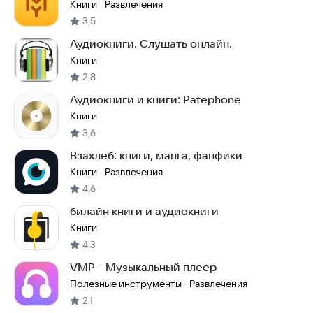
Книги
Развлечения
·
3,5
Аудиокниги. Слушать онлайн.
Книги
2,8
Аудиокниги и книги: Patephone
Книги
3,6
Взахлеб: книги, манга, фанфики
Книги
Развлечения
·
4,6
билайн книги и аудиокниги
Книги
4,3
VMP - Музыкальный плеер
Полезные инструменты
Развлечения
·
2,1