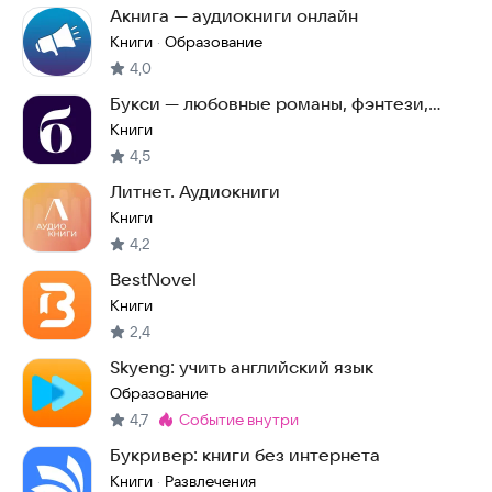
Акнига — аудиокниги онлайн
Книги
Образование
·
4,0
Букси — любовные романы, фэнтези,
детективы
Книги
4,5
Литнет. Аудиокниги
Книги
4,2
BestNovel
Книги
2,4
Skyeng: учить английский язык
Образование
4,7
событие внутри
Метка
:
Букривер: книги без интернета
Книги
Развлечения
·