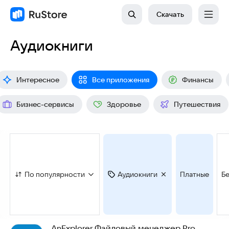
Скачать
Аудиокниги
Интересное
Все приложения
Финансы
Бизнес-сервисы
Здоровье
Путешествия
По популярности
Аудиокниги
Платные
Б
AnExplorer Файловый менеджер Pro