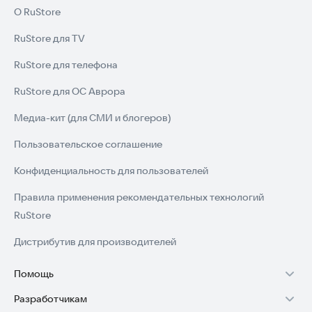
О RuStore
RuStore для TV
RuStore для телефона
RuStore для ОС Аврора
Медиа-кит (для СМИ и блогеров)
Пользовательское соглашение
Конфиденциальность для пользователей
Правила применения рекомендательных технологий
RuStore
Дистрибутив для производителей
Помощь
Разработчикам
Установка RuStore на TV