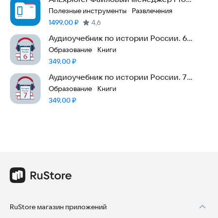
Телевидение
Полезные инструменты
Развлечения
·
Цена:
1499,00
₽
4,6
Аудиоучебник по истории России. 6
класс
Образование
Книги
·
Цена:
349,00
₽
Аудиоучебник по истории России. 7
класс
Образование
Книги
·
Цена:
349,00
₽
RuStore магазин приложений