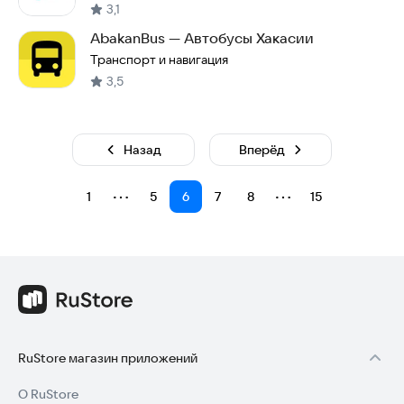
3,1
AbakanBus — Автобусы Хакасии
Транспорт и навигация
3,5
Назад
Вперёд
⋯
⋯
1
5
6
7
8
15
RuStore магазин приложений
О RuStore