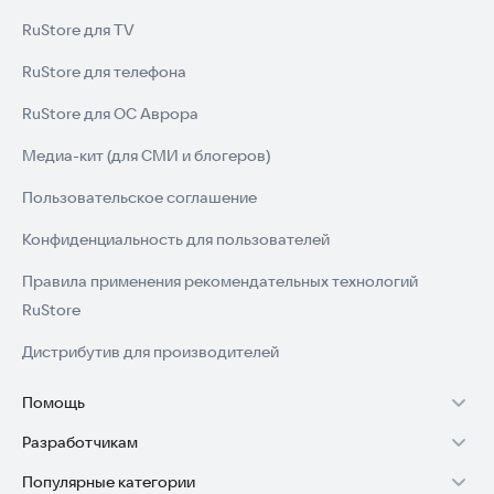
RuStore для TV
RuStore для телефона
RuStore для ОС Аврора
Медиа-кит (для СМИ и блогеров)
Пользовательское соглашение
Конфиденциальность для пользователей
Правила применения рекомендательных технологий
RuStore
Дистрибутив для производителей
Помощь
Разработчикам
Установка RuStore на TV
Популярные категории
Зарабатывать с RuStore
Установка RuStore на телефон