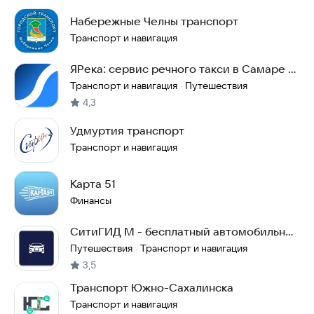
Набережные Челны транспорт
Транспорт и навигация
ЯРека: сервис речного такси в Самаре и
области
Транспорт и навигация
Путешествия
·
4,3
Удмуртия транспорт
Транспорт и навигация
Карта 51
Финансы
СитиГИД М - бесплатный автомобильный
навигатор
Путешествия
Транспорт и навигация
·
3,5
Транспорт Южно-Сахалинска
Транспорт и навигация