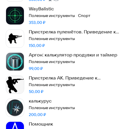
WayBalistic
Полезные инструменты
Спорт
·
Цена:
353,00
₽
Пристрелка пулемётов. Приведение к
нормальному бою
Полезные инструменты
Цена:
150,00
₽
Аргон: калькулятор продувки и таймер
Полезные инструменты
Цена:
99,00
₽
Пристрелка АК. Приведение к
нормальному бою
Полезные инструменты
Цена:
50,00
₽
калькурус
Полезные инструменты
Цена:
200,00
₽
Помощник