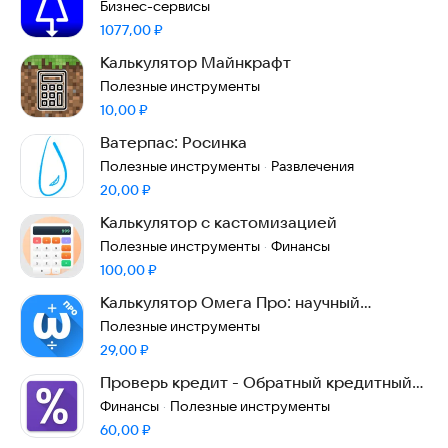
Бизнес-сервисы
Цена:
1077,00
₽
Калькулятор Майнкрафт
Полезные инструменты
Цена:
10,00
₽
Ватерпас: Росинка
Полезные инструменты
Развлечения
·
Цена:
20,00
₽
Калькулятор с кастомизацией
Полезные инструменты
Финансы
·
Цена:
100,00
₽
Калькулятор Омега Про: научный
калькулятор
Полезные инструменты
Цена:
29,00
₽
Проверь кредит - Обратный кредитный
калькулятор
Финансы
Полезные инструменты
·
Цена:
60,00
₽