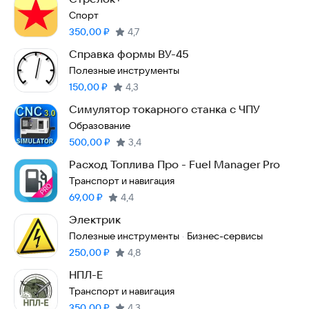
Спорт
Цена:
350,00
₽
4,7
Справка формы ВУ-45
Полезные инструменты
Цена:
150,00
₽
4,3
Симулятор токарного станка с ЧПУ
Образование
Цена:
500,00
₽
3,4
Расход Топлива Про - Fuel Manager Pro
Транспорт и навигация
Цена:
69,00
₽
4,4
Электрик
Полезные инструменты
Бизнес-сервисы
·
Цена:
250,00
₽
4,8
НПЛ-Е
Транспорт и навигация
Цена:
350,00
₽
4,3