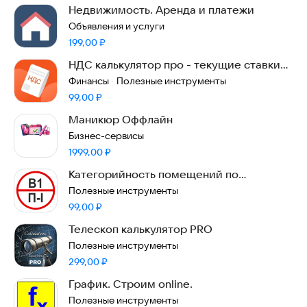
Недвижимость. Аренда и платежи
Объявления и услуги
Цена:
199,00
₽
НДС калькулятор про - текущие ставки
без рекламы
Финансы
Полезные инструменты
·
Цена:
99,00
₽
Маникюр Оффлайн
Бизнес-сервисы
Цена:
1999,00
₽
Категорийность помещений по
пожарной безопасности
Полезные инструменты
Цена:
99,00
₽
Телескоп калькулятор PRO
Полезные инструменты
Цена:
299,00
₽
График. Строим online.
Полезные инструменты