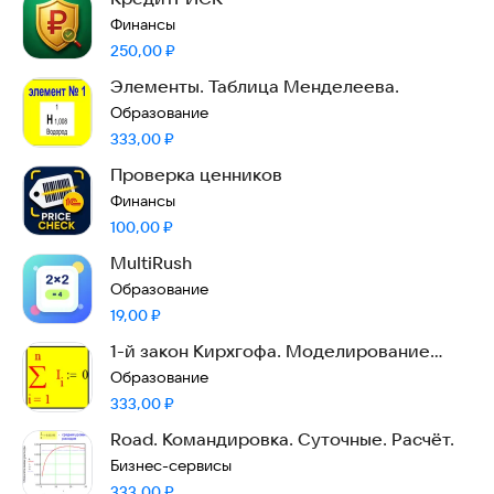
Финансы
Цена:
250,00
₽
Элементы. Таблица Менделеева.
Образование
Цена:
333,00
₽
Проверка ценников
Финансы
Цена:
100,00
₽
MultiRush
Образование
Цена:
19,00
₽
1-й закон Кирхгофа. Моделирование
токов.
Образование
Цена:
333,00
₽
Road. Командировка. Суточные. Расчёт.
Бизнес-сервисы
Цена:
333,00
₽