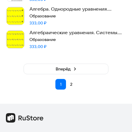
Алгебра. Однородные уравнения.
Системы. Расчёт.
Образование
Цена:
333,00
₽
Алгебраические уравнения. Системы.
Расчёт.
Образование
Цена:
333,00
₽
Вперёд
1
2