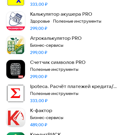
Цена:
333,00
₽
Калькулятор акушера PRO
Здоровье
Полезные инструменты
·
Цена:
299,00
₽
Агрокалькулятор PRO
Бизнес-сервисы
Цена:
299,00
₽
Счетчик символов PRO
Полезные инструменты
Цена:
299,00
₽
Ipoteca. Расчёт платежей кредита/
ипотеки.
Полезные инструменты
Цена:
333,00
₽
К-фактор
Бизнес-сервисы
Цена:
489,00
₽
КредитРИСК