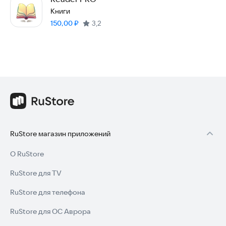
Книги
Цена:
150,00
₽
3,2
RuStore магазин приложений
О RuStore
RuStore для TV
RuStore для телефона
RuStore для ОС Аврора