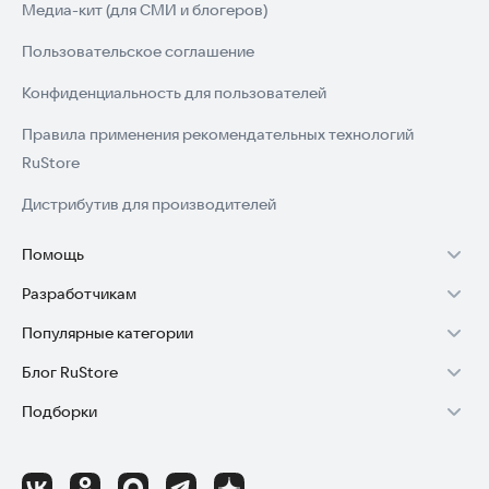
Медиа-кит (для СМИ и блогеров)
Пользовательское соглашение
Конфиденциальность для пользователей
Правила применения рекомендательных технологий
RuStore
Дистрибутив для производителей
Помощь
Разработчикам
Установка RuStore на TV
Популярные категории
Зарабатывать с RuStore
Установка RuStore на телефон
Блог RuStore
Игры для Android
Стать разработчиком
Установка RuStore в машину
Подборки
Обзоры игр для Android 2025
Приложения банков
Доступ к RuStore Консоль
Помощь пользователям RuStore
Игровой набор
Обзоры мобильных приложений 2025
Государственные
RuStore SDK (документация)
Покупки и возвраты