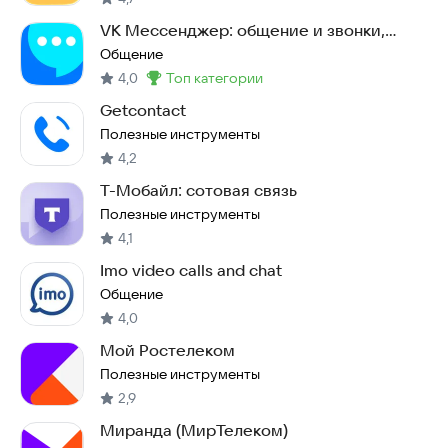
VK Мессенджер: общение и звонки,
контакты и чаты
Общение
4,0
топ категории
Метка
:
Getcontact
Полезные инструменты
4,2
Т-Мобайл: сотовая связь
Полезные инструменты
4,1
Imo video calls and chat
Общение
4,0
Мой Ростелеком
Полезные инструменты
2,9
Миранда (МирТелеком)