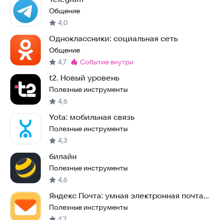
Общение
4,0
Одноклассники: социальная сеть
Общение
4,7
событие внутри
Метка
:
t2. Новый уровень
Полезные инструменты
4,6
Yota: мобильная связь
Полезные инструменты
4,3
билайн
Полезные инструменты
4,6
Яндекс Почта: умная электронная почта,
облако
Полезные инструменты
4,7