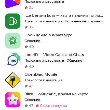
Полезные инструменты
3,3
Где Бензин Есть — карта наличия топлива
на АЗС
Транспорт и навигация
Полезные инструменты
·
3,9
Сообщение в Whatsapp*
Общение
4,0
imo HD — Video Calls and Chats
Полезные инструменты
Общение
·
4,0
OpenDiag Mobile
Транспорт и навигация
4,3
Blink — общение, друзья на карте
Общение
4,7
событие внутри
Метка
: