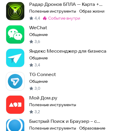
Радар Дронов БПЛА — Карта +
Оповещения
Полезные инструменты
Образ жизни
·
4,4
событие внутри
Метка
:
WeChat
Общение
3,6
Яндекс Мессенджер для бизнеса
Общение
3,4
TG Connect
Общение
3,0
Мой Дом.ру
Полезные инструменты
3,2
Быстрый Поиск и Браузер – с
бесплатным ИИ
Полезные инструменты
Образование
·