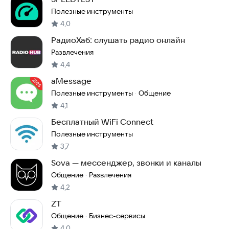
Полезные инструменты
4,0
РадиоХаб: слушать радио онлайн
Развлечения
4,4
aMessage
Полезные инструменты
Общение
·
4,1
Бесплатный WiFi Connect
Полезные инструменты
3,7
Sova — мессенджер, звонки и каналы
Общение
Развлечения
·
4,2
ZT
Общение
Бизнес-сервисы
·
4,0