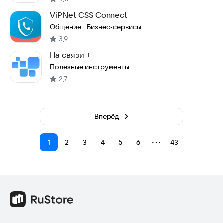
ViPNet CSS Connect
Общение
Бизнес-сервисы
·
3,9
На связи +
Полезные инструменты
2,7
Вперёд
⋯
1
2
3
4
5
6
43