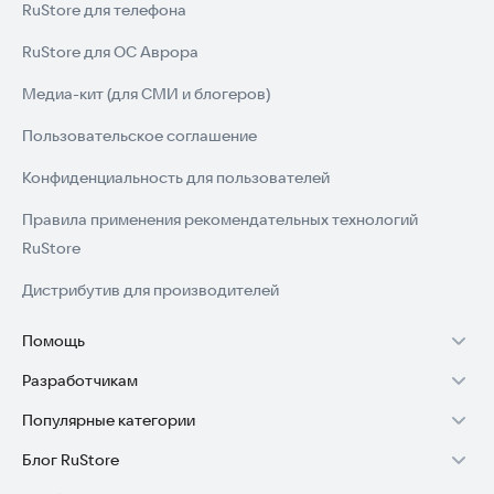
RuStore для телефона
RuStore для ОС Аврора
Медиа-кит (для СМИ и блогеров)
Пользовательское соглашение
Конфиденциальность для пользователей
Правила применения рекомендательных технологий
RuStore
Дистрибутив для производителей
Помощь
Разработчикам
Установка RuStore на TV
Популярные категории
Зарабатывать с RuStore
Установка RuStore на телефон
Блог RuStore
Игры для Android
Стать разработчиком
Установка RuStore в машину