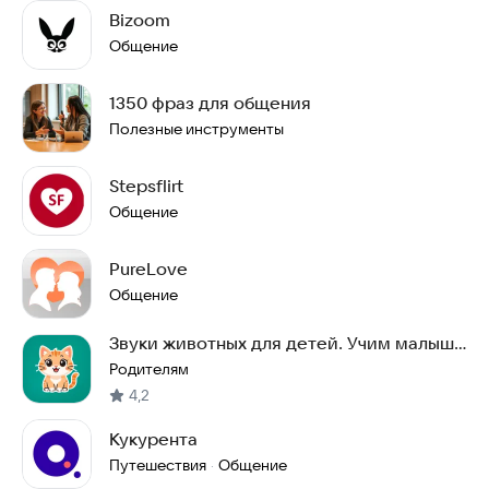
Bizoom
Общение
1350 фраз для общения
Полезные инструменты
Stepsflirt
Общение
PureLove
Общение
Звуки животных для детей. Учим малыша
новым звукам
Родителям
4,2
Кукурента
Путешествия
Общение
·