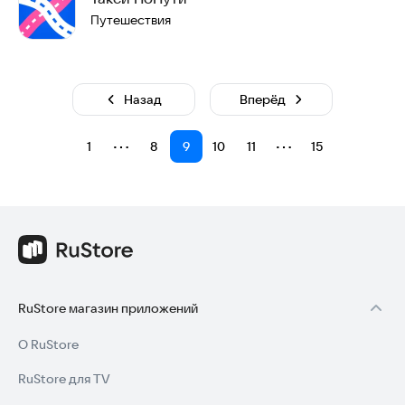
Путешествия
Назад
Вперёд
⋯
⋯
1
8
9
10
11
15
RuStore магазин приложений
О RuStore
RuStore для TV