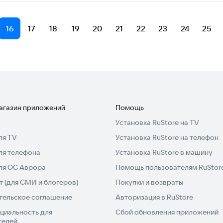
16
17
18
19
20
21
22
23
24
25
магазин приложений
Помощь
Установка RuStore на TV
ля TV
Установка RuStore на телефон
ля телефона
Установка RuStore в машину
для ОС Аврора
Помощь пользователям RuStor
 (для СМИ и блогеров)
Покупки и возвраты
тельское соглашение
Авторизация в RuStore
циальность для
Сбой обновления приложений
телей