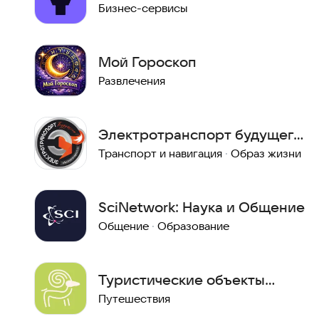
Бизнес-сервисы
Мой Гороскоп
Развлечения
Электротранспорт будущего!
— Московский клуб "СИМ"
Транспорт и навигация
·
Образ жизни
SciNetwork: Наука и Общение
Общение
·
Образование
Туристические объекты
Хакасии (MVP AR-Хакасия)
Путешествия