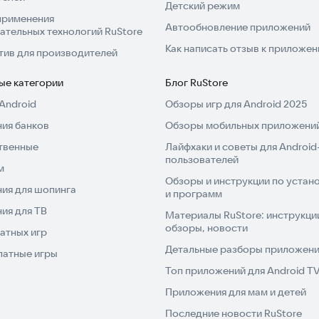
Детский режим
применения
Автообновление приложений
ательных технологий RuStore
Как написать отзыв к приложе
тив для производителей
ые категории
Блог RuStore
Android
Обзоры игр для Android 2025
ия банков
Обзоры мобильных приложений
твенные
Лайфхаки и советы для Android
пользователей
м
Обзоры и инструкции по устано
ия для шопинга
и программ
ия для ТВ
Материалы RuStore: инструкци
обзоры, новости
атных игр
Детальные разборы приложений
латные игры
Топ приложений для Android T
Приложения для мам и детей
Последние новости RuStore