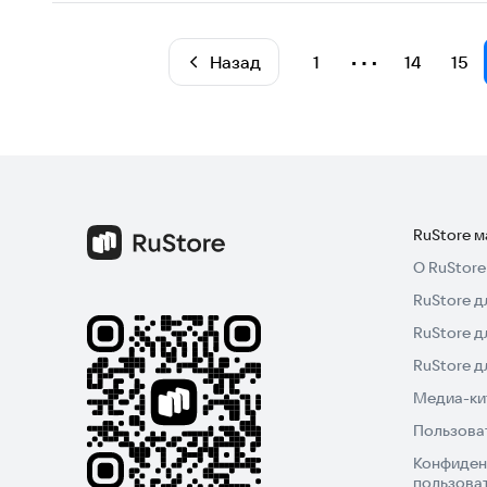
⋯
Назад
1
14
15
RuStore 
О RuStore
RuStore д
RuStore д
RuStore 
Медиа-кит
Пользова
Конфиден
пользова