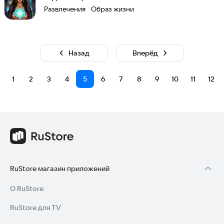
Развлечения
Образ жизни
·
Назад
Вперёд
1
2
3
4
5
6
7
8
9
10
11
12
RuStore магазин приложений
О RuStore
RuStore для TV