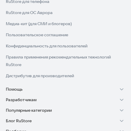
RuStore для телефона
RuStore для ОС Аврора
Медиа-кит (для СМИ и блогеров)
Пользовательское соглашение
Конфиденциальность для пользователей
Правила применения рекомендательных технологий
RuStore
Дистрибутив для производителей
Помощь
Разработчикам
Установка RuStore на TV
Популярные категории
Зарабатывать с RuStore
Установка RuStore на телефон
Блог RuStore
Игры для Android
Стать разработчиком
Установка RuStore в машину