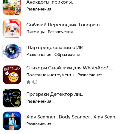
Анекдоты, приколы.
Развлечения
Собачий Переводчик: Говори с
Питомцем
Питомцы
Развлечения
·
Шар предсказаний с ИИ
Развлечения
Образ жизни
·
Стикеры Смайлики для WhatsApp*.
Stickers
Полезные инструменты
Развлечения
·
4,2
Призраки Детектор лиц
Развлечения
Xray Scanner : Body Scanner : Xray Scan
Simulator
Развлечения