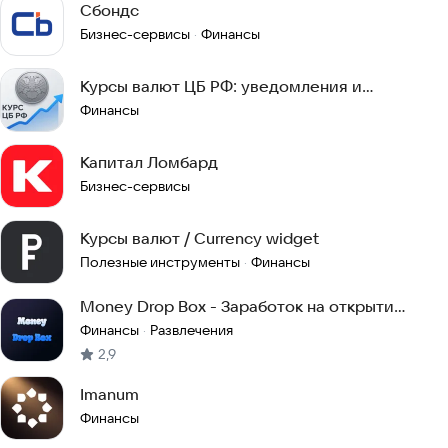
Сбондс
Бизнес-сервисы
Финансы
·
Курсы валют ЦБ РФ: уведомления и
конвертер
Финансы
Капитал Ломбард
Бизнес-сервисы
Курсы валют / Currency widget
Полезные инструменты
Финансы
·
Money Drop Box - Заработок на открытии
коробок
Финансы
Развлечения
·
2,9
Imanum
Финансы