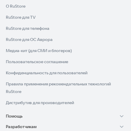
О RuStore
RuStore для TV
RuStore для телефона
RuStore для ОС Аврора
Медиа-кит (для СМИ и блогеров)
Пользовательское соглашение
Конфиденциальность для пользователей
Правила применения рекомендательных технологий
RuStore
Дистрибутив для производителей
Помощь
Разработчикам
Установка RuStore на TV