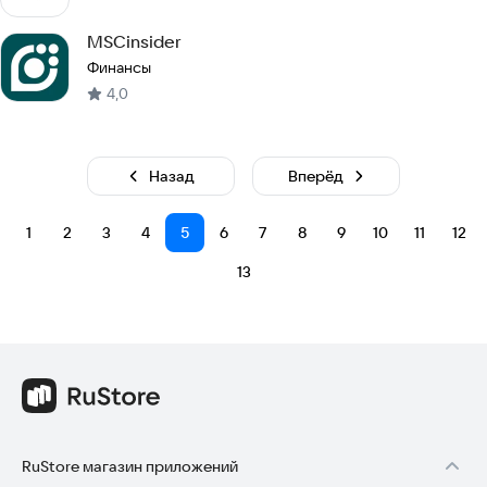
MSCinsider
Финансы
4,0
Назад
Вперёд
1
2
3
4
5
6
7
8
9
10
11
12
13
RuStore магазин приложений