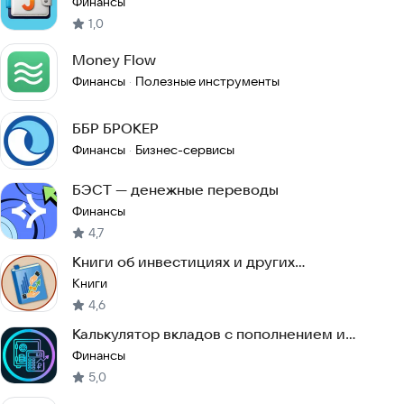
Финансы
1,0
Money Flow
Финансы
Полезные инструменты
·
ББР БРОКЕР
Финансы
Бизнес-сервисы
·
БЭСТ — денежные переводы
Финансы
4,7
Книги об инвестициях и других
вложениях
Книги
4,6
Калькулятор вкладов с пополнением и
капитализацией
Финансы
5,0