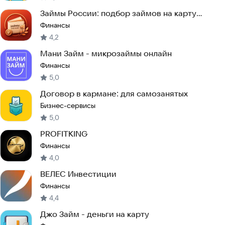
Займы России: подбор займов на карту
онлайн
Финансы
4,2
Мани Займ - микрозаймы онлайн
Финансы
5,0
Договор в кармане: для самозанятых
Бизнес-сервисы
5,0
PROFITKING
Финансы
4,0
ВЕЛЕС Инвестиции
Финансы
4,4
Джо Займ - деньги на карту