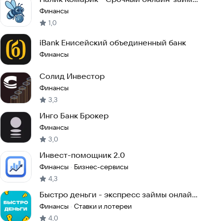
на карту
Финансы
1,0
iBank Енисейский объединенный банк
Финансы
Солид Инвестор
Финансы
3,3
Инго Банк Брокер
Финансы
3,0
Инвест-помощник 2.0
Финансы
Бизнес-сервисы
·
4,3
Быстро деньги - экспресс займы онлайн
срочно
Финансы
Ставки и лотереи
·
4,0