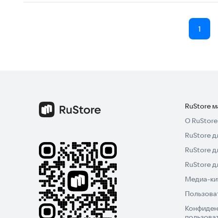
1
RuStore 
О RuStore
RuStore д
RuStore д
RuStore 
Медиа-кит
Пользова
Конфиден
пользова