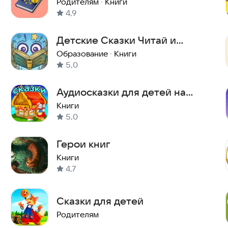
для Детей Бесплатно
Родителям
·
Книги
4,9
Детские Сказки Читай и
Собирай Пазлы - БукаБум
Образование
·
Книги
5,0
Аудиосказки для детей на
ночь
Книги
5,0
Герои книг
Книги
4,7
Сказки для детей
Родителям