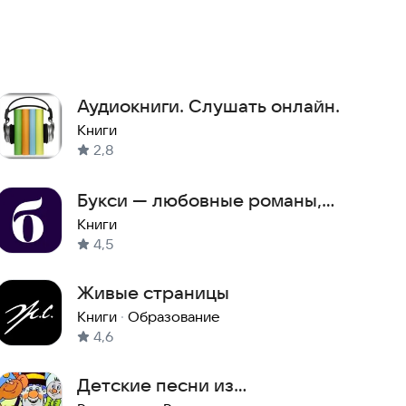
Аудиокниги. Слушать онлайн.
Книги
2,8
Букси — любовные романы,
фэнтези, детективы
Книги
4,5
Живые страницы
Книги
·
Образование
4,6
Детские песни из