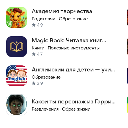
Академия творчества
Родителям
·
Образование
4,9
Magic Book: Читалка книг
EPUB/FB2 с ИИ
Книги
·
Полезные инструменты
4,7
Английский для детей — учись
и играй
Образование
3,9
Какой ты персонаж из Гарри
Поттера? Тест
Развлечения
·
Образ жизни