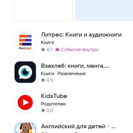
Литрес: Книги и аудиокниги
Книги
4,7
событие внутри
Метка
:
Взахлеб: книги, манга,
фанфики
Книги
·
Развлечения
4,5
KidsTube
Родителям
3,0
Английский для детей・