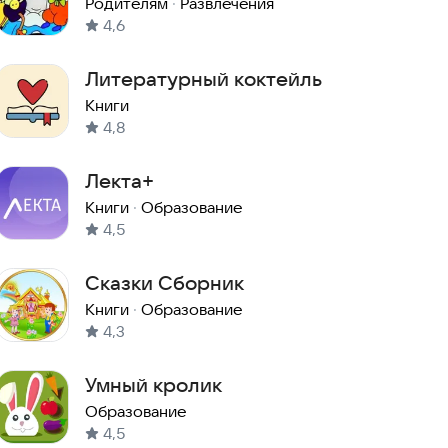
мультфильмов
Родителям
·
Развлечения
4,6
Литературный коктейль
Книги
4,8
Лекта+
Книги
·
Образование
4,5
Сказки Сборник
Книги
·
Образование
4,3
Умный кролик
Образование
4,5