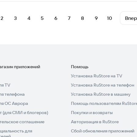
2
3
4
5
6
7
8
9
10
Впе
магазин приложений
Помощь
Установка RuStore на TV
ля TV
Установка RuStore на телефон
ля телефона
Установка RuStore в машину
для ОС Аврора
Помощь пользователям RuStor
 (для СМИ и блогеров)
Покупки и возвраты
тельское соглашение
Авторизация в RuStore
циальность для
Сбой обновления приложений
телей