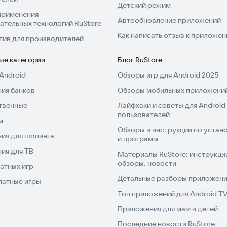
Детский режим
применения
Автообновление приложений
ательных технологий RuStore
Как написать отзыв к приложе
тив для производителей
ые категории
Блог RuStore
Android
Обзоры игр для Android 2025
ия банков
Обзоры мобильных приложений
твенные
Лайфхаки и советы для Android
пользователей
м
Обзоры и инструкции по устано
ия для шопинга
и программ
ия для ТВ
Материалы RuStore: инструкци
обзоры, новости
атных игр
Детальные разборы приложений
латные игры
Топ приложений для Android T
Приложения для мам и детей
Последние новости RuStore