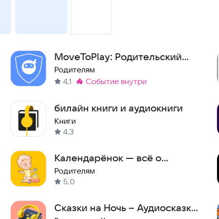
MoveToPlay: Родительский
контроль и локатор
Родителям
4,1
событие внутри
Метка
:
билайн книги и аудиокниги
Книги
4,3
Календарёнок — всё о
малыше
Родителям
5,0
Сказки на Ночь – Аудиосказки