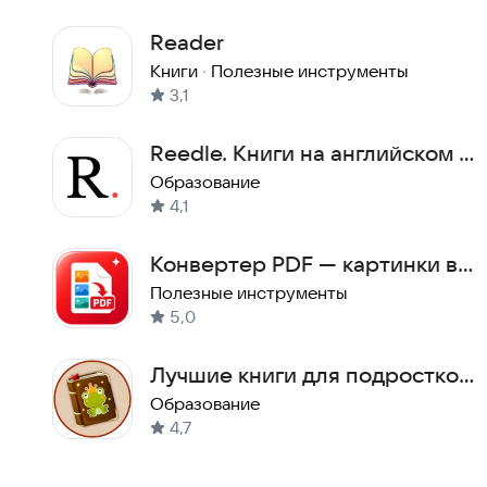
Reader
Книги
·
Полезные инструменты
3,1
Reedle. Книги на английском с
переводом
Образование
4,1
Конвертер PDF — картинки в
PDF, объединить
Полезные инструменты
5,0
Лучшие книги для подростков
(школьников) бесплатно
Образование
4,7