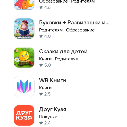
учимся читать и учим буквы
Образование
·
Родителям
4,6
Буковки + Развивашки и
Сказки!
Родителям
·
Образование
4,0
Сказки для детей
Книги
·
Родителям
5,0
WB Книги
Книги
2,5
Друг Кузя
Покупки
2,4