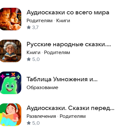
Аудиосказки со всего мира
Родителям
·
Книги
3,7
Русские народные сказки.
Аудиосказки для детей
Книги
·
Родителям
5,0
Таблица Умножения и
Математика
Образование
Аудиосказки. Сказки перед
сном
Развлечения
·
Родителям
5,0