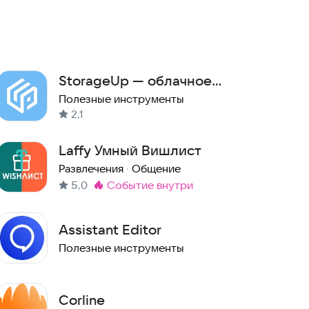
StorageUp — облачное
хранилище и мессенджер
Полезные инструменты
2,1
Laffy Умный Вишлист
Развлечения
·
Общение
5,0
событие внутри
Метка
:
Assistant Editor
Полезные инструменты
Corline