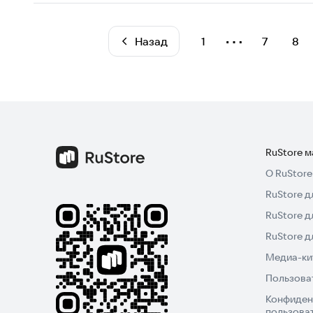
⋯
Назад
1
7
8
RuStore 
О RuStore
RuStore д
RuStore д
RuStore 
Медиа-кит
Пользова
Конфиден
пользова