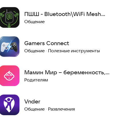
ПШШ - Bluetooth\WiFi Mesh
Рация без интернета
Общение
Gamers Connect
Общение
·
Полезные инструменты
Мамин Мир – беременность,
таймер схваток, чат с ИИ
Родителям
Vnder
Общение
·
Развлечения