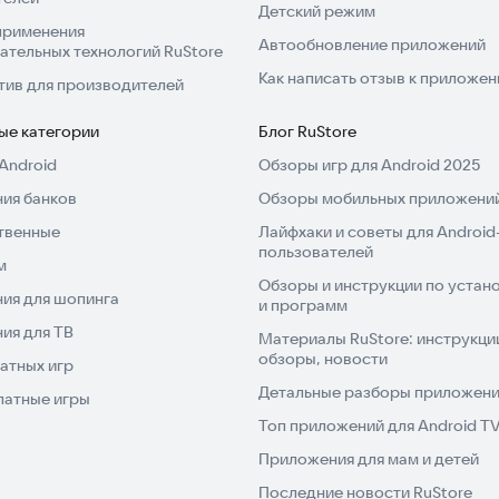
Детский режим
применения
Автообновление приложений
ательных технологий RuStore
Как написать отзыв к приложе
тив для производителей
ые категории
Блог RuStore
Android
Обзоры игр для Android 2025
ия банков
Обзоры мобильных приложений
твенные
Лайфхаки и советы для Android
пользователей
м
Обзоры и инструкции по устано
ия для шопинга
и программ
ия для ТВ
Материалы RuStore: инструкци
обзоры, новости
атных игр
Детальные разборы приложений
латные игры
Топ приложений для Android T
Приложения для мам и детей
Последние новости RuStore