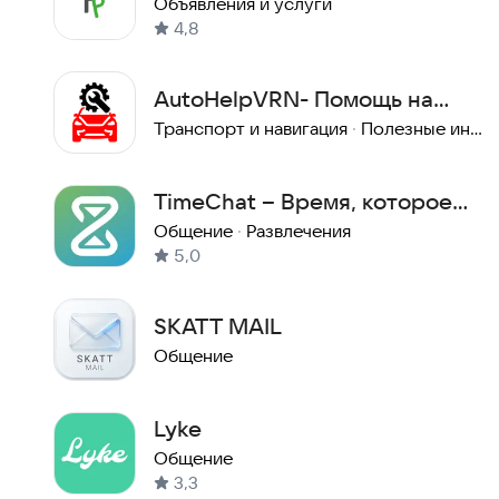
Объявления и услуги
4,8
AutoHelpVRN- Помощь на
дороге Воронеж и область
Транспорт и навигация
·
Полезные инструменты
TimeChat – Время, которое
работает на вас
Общение
·
Развлечения
5,0
SKATT MAIL
Общение
Lyke
Общение
3,3