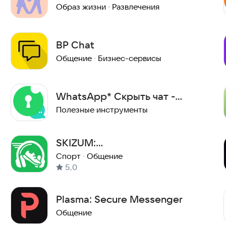
Образ жизни
·
Развлечения
BP Chat
Общение
·
Бизнес-сервисы
WhatsApp* Скрыть чат -
Прямой чат
Полезные инструменты
SKIZUM:
СПОРТ,ЧЕЛЛЕНДЖИ,СОЦИАЛЬНА
Спорт
·
Общение
5,0
СЕТЬ,ЗДОРОВЬЕ
Plasma: Secure Messenger
Общение