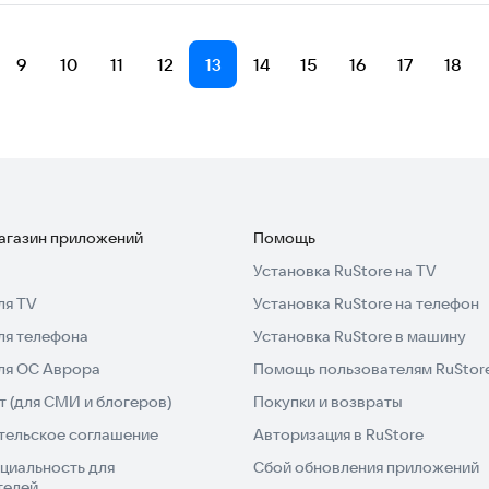
9
10
11
12
13
14
15
16
17
18
магазин приложений
Помощь
Установка RuStore на TV
ля TV
Установка RuStore на телефон
ля телефона
Установка RuStore в машину
для ОС Аврора
Помощь пользователям RuStor
 (для СМИ и блогеров)
Покупки и возвраты
тельское соглашение
Авторизация в RuStore
циальность для
Сбой обновления приложений
телей