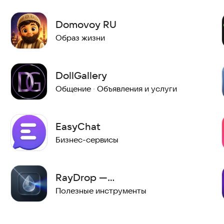
Domovoy RU
Образ жизни
DollGallery
Общение
·
Объявления и услуги
EasyChat
Бизнес-сервисы
RayDrop —
кроссплатформенная
Полезные инструменты
передача файлов