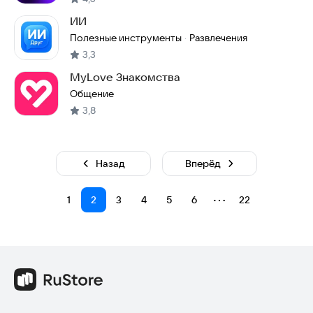
ИИ
Полезные инструменты
Развлечения
·
3,3
MyLove Знакомства
Общение
3,8
Назад
Вперёд
⋯
1
2
3
4
5
6
22