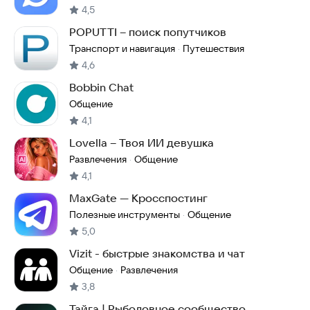
4,5
POPUTTI – поиск попутчиков
Транспорт и навигация
Путешествия
·
4,6
Bobbin Chat
Общение
4,1
Lovella – Твоя ИИ девушка
Развлечения
Общение
·
4,1
MaxGate — Кросспостинг
Полезные инструменты
Общение
·
5,0
Vizit - быстрые знакомства и чат
Общение
Развлечения
·
3,8
Тайга | Рыболовное сообщество