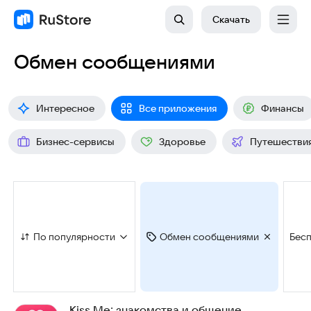
Скачать
Обмен сообщениями
Интересное
Все приложения
Финансы
Бизнес-сервисы
Здоровье
Путешестви
По популярности
Обмен сообщениями
Бес
Kiss Me: знакомства и общение,