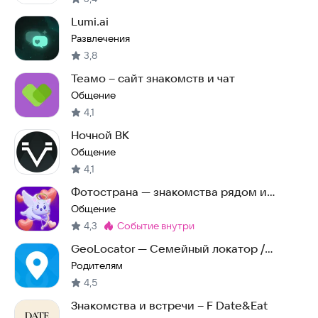
Lumi.ai
Развлечения
3,8
Теамо – сайт знакомств и чат
Общение
4,1
Ночной ВК
Общение
4,1
Фотострана — знакомства рядом и
общение
Общение
4,3
событие внутри
Метка
:
GeoLocator — Семейный локатор /
Безопасность семьи
Родителям
4,5
Знакомства и встречи – F Date&Eat