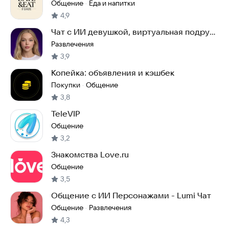
Общение
Еда и напитки
·
4,9
Чат с ИИ девушкой, виртуальная подруга
– ЕваAI
Развлечения
3,9
Копейка: объявления и кэшбек
Покупки
Общение
·
3,8
TeleVIP
Общение
3,2
Знакомства Love.ru
Общение
3,5
Общение с ИИ Персонажами - Lumi Чат
Общение
Развлечения
·
4,3