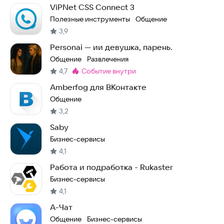
ViPNet CSS Connect 3
Полезные инструменты
Общение
·
3,9
Personai — ии девушка, парень.
Общение
Развлечения
·
4,7
событие внутри
Метка
:
Amberfog для ВКонтакте
Общение
3,2
Saby
Бизнес-сервисы
4,1
Работа и подработка - Rukaster
Бизнес-сервисы
4,1
А-Чат
Общение
Бизнес-сервисы
·