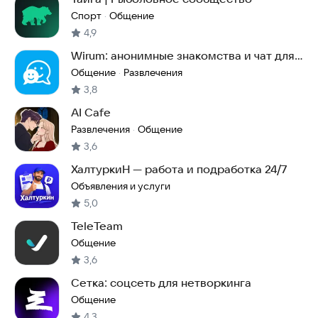
Спорт
Общение
·
4,9
Wirum: анонимные знакомства и чат для
общения
Общение
Развлечения
·
3,8
AI Cafe
Развлечения
Общение
·
3,6
ХалтуркиН — работа и подработка 24/7
Объявления и услуги
5,0
TeleTeam
Общение
3,6
Сетка: соцсеть для нетворкинга
Общение
4,3