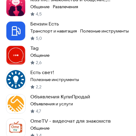
бутылочка и чат
Общение
Развлечения
·
4,5
Бензин Есть
Транспорт и навигация
Полезные инструменты
·
5,0
Tag
Общение
2,6
Есть свет!
Полезные инструменты
2,2
Объявления КупиПродай
Объявления и услуги
4,7
OmeTV - видеочат для знакомств
Общение
3,4