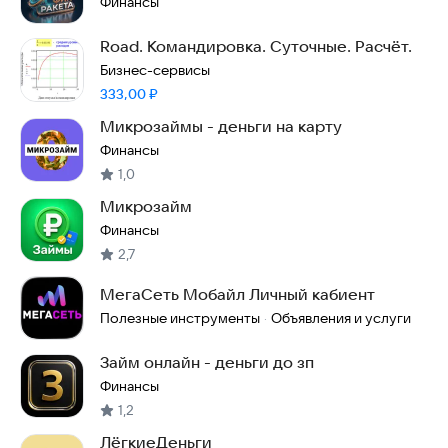
Финансы
Road. Командировка. Суточные. Расчёт.
Бизнес-сервисы
Цена:
333,00
₽
Микрозаймы - деньги на карту
Финансы
1,0
Микрозайм
Финансы
2,7
МегаСеть Мобайл Личный кабиент
Полезные инструменты
Объявления и услуги
·
Займ онлайн - деньги до зп
Финансы
1,2
ЛёгкиеДеньги