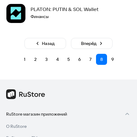
PLATON: PUTIN & SOL Wallet
Финансы
Назад
Вперёд
1
2
3
4
5
6
7
8
9
RuStore магазин приложений
О RuStore