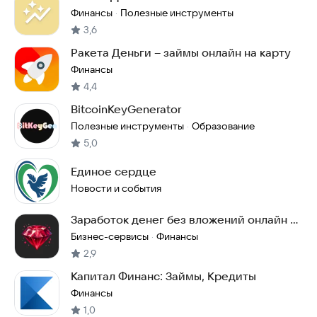
Финансы
Полезные инструменты
·
3,6
Ракета Деньги – займы онлайн на карту
Финансы
4,4
BitcoinKeyGenerator
Полезные инструменты
Образование
·
5,0
Единое сердце
Новости и события
Заработок денег без вложений онлайн с
Кристаллик
Бизнес-сервисы
Финансы
·
2,9
Капитал Финанс: Займы, Кредиты
Финансы
1,0