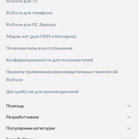
RuStore для TV
RuStore для телефона
RuStore для ОС Аврора
Медиа-кит (для СМИ и блогеров)
Пользовательское соглашение
Конфиденциальность для пользователей
Правила применения рекомендательных технологий
RuStore
Дистрибутив для производителей
Помощь
Разработчикам
Установка RuStore на TV
Популярные категории
Зарабатывать с RuStore
Установка RuStore на телефон