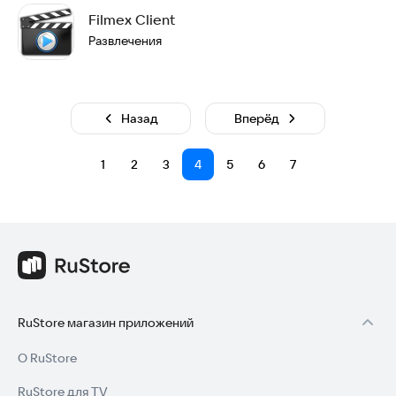
Filmex Client
Развлечения
Назад
Вперёд
1
2
3
4
5
6
7
RuStore магазин приложений
О RuStore
RuStore для TV