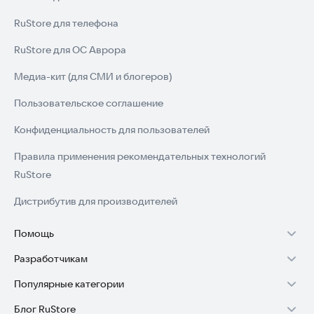
RuStore для телефона
RuStore для ОС Аврора
Медиа-кит (для СМИ и блогеров)
Пользовательское соглашение
Конфиденциальность для пользователей
Правила применения рекомендательных технологий
RuStore
Дистрибутив для производителей
Помощь
Разработчикам
Установка RuStore на TV
Популярные категории
Зарабатывать с RuStore
Установка RuStore на телефон
Блог RuStore
Игры для Android
Стать разработчиком