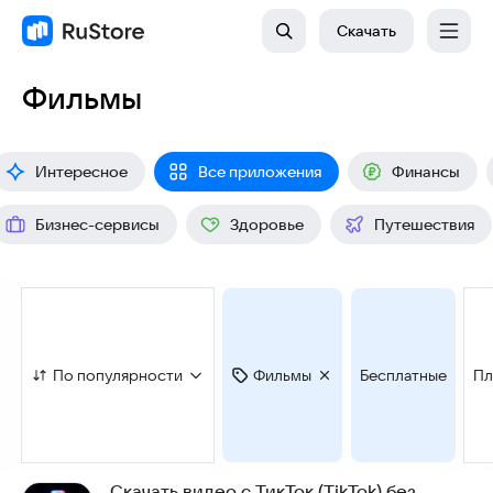
Скачать
Фильмы
Интересное
Все приложения
Финансы
Бизнес-сервисы
Здоровье
Путешествия
По популярности
Фильмы
Бесплатные
Пл
Скачать видео с ТикТок (TikTok) без