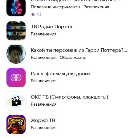
водяного знака
Полезные инструменты
Развлечения
·
4,1
ТВ Радио Портал
Развлечения
Какой ты персонаж из Гарри Поттера?
Тест
Развлечения
Образ жизни
·
Pairly: фильмы для двоих
Развлечения
ОКС ТВ (Смартфоны, планшеты)
Развлечения
Жоржл ТВ
Развлечения