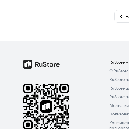
Н
RuStore 
О RuStore
RuStore д
RuStore д
RuStore 
Медиа-кит
Пользова
Конфиден
пользова