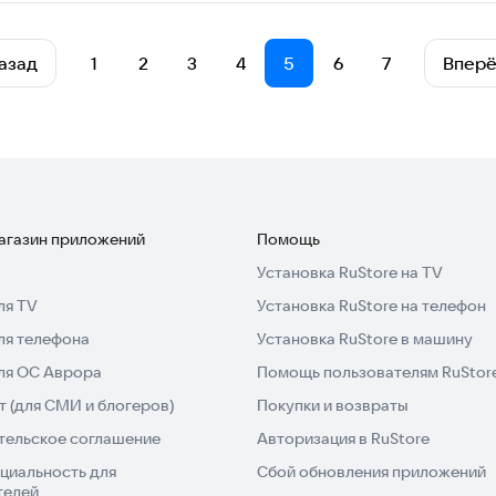
азад
1
2
3
4
5
6
7
Впер
магазин приложений
Помощь
Установка RuStore на TV
ля TV
Установка RuStore на телефон
ля телефона
Установка RuStore в машину
для ОС Аврора
Помощь пользователям RuStor
 (для СМИ и блогеров)
Покупки и возвраты
тельское соглашение
Авторизация в RuStore
циальность для
Сбой обновления приложений
телей