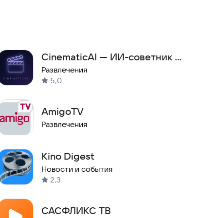
CinematicAI — ИИ-советник по
кино
Развлечения
5,0
AmigoTV
Развлечения
Kino Digest
Новости и события
2,3
САСФЛИКС ТВ