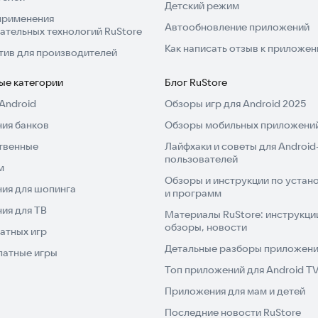
Детский режим
применения
Автообновление приложений
ательных технологий RuStore
Как написать отзыв к приложе
тив для производителей
ые категории
Блог RuStore
Android
Обзоры игр для Android 2025
ия банков
Обзоры мобильных приложений
твенные
Лайфхаки и советы для Android
пользователей
м
Обзоры и инструкции по устано
ия для шопинга
и программ
ия для ТВ
Материалы RuStore: инструкци
обзоры, новости
атных игр
Детальные разборы приложений
латные игры
Топ приложений для Android T
Приложения для мам и детей
Последние новости RuStore