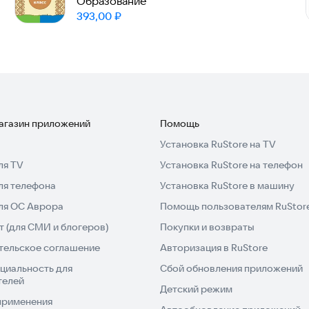
России. 10 класс
Образование
Цена:
393,00
₽
магазин приложений
Помощь
Установка RuStore на TV
ля TV
Установка RuStore на телефон
ля телефона
Установка RuStore в машину
для ОС Аврора
Помощь пользователям RuStor
 (для СМИ и блогеров)
Покупки и возвраты
тельское соглашение
Авторизация в RuStore
циальность для
Сбой обновления приложений
телей
Детский режим
применения