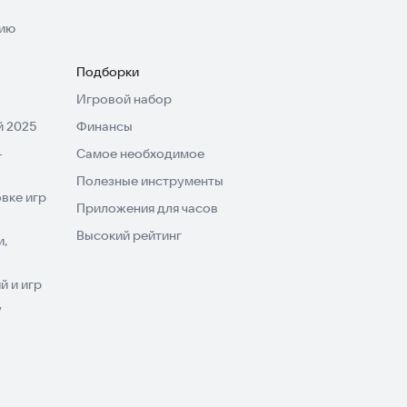
нию
Подборки
Игровой набор
 2025
Финансы
-
Самое необходимое
Полезные инструменты
вке игр
Приложения для часов
Высокий рейтинг
и,
 и игр
V