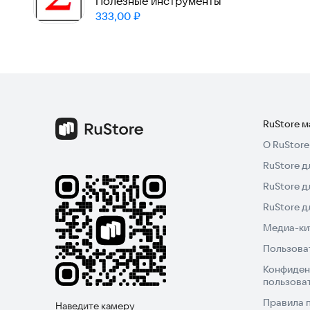
кредита/ипотеки.
Полезные инструменты
Цена:
333,00
₽
RuStore 
О RuStore
RuStore д
RuStore д
RuStore 
Медиа-кит
Пользова
Конфиден
пользова
Правила 
Наведите камеру