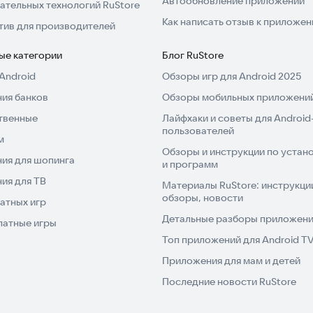
Автообновление приложений
ательных технологий RuStore
Как написать отзыв к приложе
тив для производителей
ые категории
Блог RuStore
Android
Обзоры игр для Android 2025
ия банков
Обзоры мобильных приложений
твенные
Лайфхаки и советы для Android
пользователей
м
Обзоры и инструкции по устано
ия для шопинга
и программ
ия для ТВ
Материалы RuStore: инструкци
обзоры, новости
атных игр
Детальные разборы приложений
латные игры
Топ приложений для Android T
Приложения для мам и детей
Последние новости RuStore