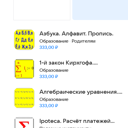
Азбука. Алфавит. Пропись.
Образование
·
Родителям
Цена:
333,00
₽
1-й закон Кирхгофа.
Моделирование токов.
Образование
Цена:
333,00
₽
Алгебраические уравнения.
Системы. Расчёт.
Образование
Цена:
333,00
₽
Ipoteca. Расчёт платежей