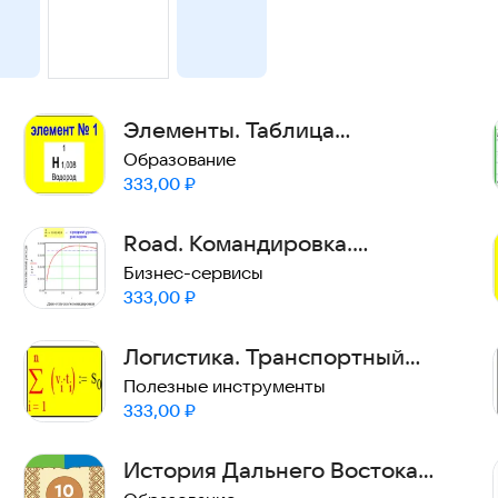
Элементы. Таблица
Менделеева.
Образование
Цена:
333,00
₽
Road. Командировка.
Суточные. Расчёт.
Бизнес-сервисы
Цена:
333,00
₽
Логистика. Транспортный
маршрут. Расчёты.
Полезные инструменты
Цена:
333,00
₽
История Дальнего Востока