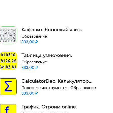
Алфавит. Японский язык.
Образование
Цена:
333,00
₽
Таблица умножения.
Образование
Цена:
333,00
₽
CalculatorDec. Калькулятор
декомпозиции числа.
Полезные инструменты
·
Образование
Цена:
333,00
₽
График. Строим online.