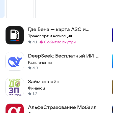
Где Бенз — карта АЗС и
топлива
Транспорт и навигация
4,1
событие внутри
Метка
:
DeepSeek: Бесплатный ИИ-
ассистент на русском
Развлечения
4,3
Займ онлайн
Финансы
1,2
АльфаСтрахование Мобайл