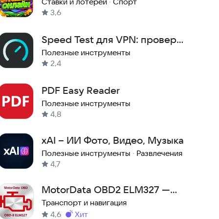
Ставки и лотереи
·
Спорт
3,6
Speed Test для VPN: проверка
скорости прокси
Полезные инструменты
2,4
PDF Easy Reader
Полезные инструменты
4,8
xAI – ИИ Фото, Видео, Музыка
Полезные инструменты
·
Развлечения
4,7
MotorData OBD2 ELM327 —
автосканер и диагностика
Транспорт и навигация
4,6
хит