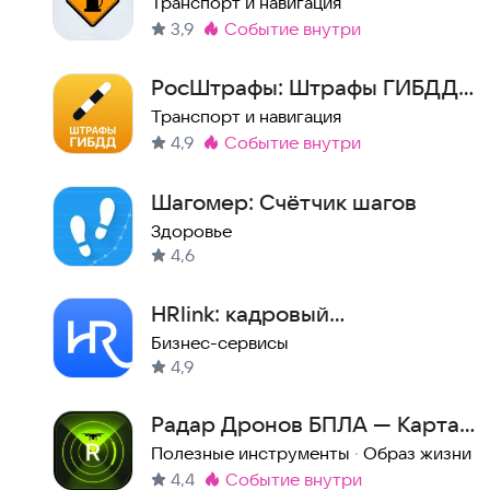
наличием топлива
Транспорт и навигация
3,9
событие внутри
Метка
:
РосШтрафы: Штрафы ГИБДД и
ОСАГО с Фото онлайн
Транспорт и навигация
4,9
событие внутри
Метка
:
Шагомер: Cчётчик шагов
Здоровье
4,6
HRlink: кадровый
документооборот без бумаги
Бизнес-сервисы
4,9
Радар Дронов БПЛА — Карта +
Оповещения
Полезные инструменты
·
Образ жизни
4,4
событие внутри