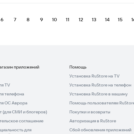
6
7
8
9
10
11
12
13
14
15
1
магазин приложений
Помощь
Установка RuStore на TV
ля TV
Установка RuStore на телефон
ля телефона
Установка RuStore в машину
для ОС Аврора
Помощь пользователям RuStor
 (для СМИ и блогеров)
Покупки и возвраты
тельское соглашение
Авторизация в RuStore
циальность для
Сбой обновления приложений