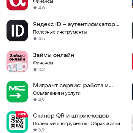
Финансы
4,6
Яндекс ID – аутентификатор
2FA
Полезные инструменты
4,5
Займы онлайн
Финансы
3,3
Мигрант сервис: работа и
жилье в РФ
Объявления и услуги
4,9
Сканер QR и штрих-кодов
Полезные инструменты
·
Образ жизни
3,9