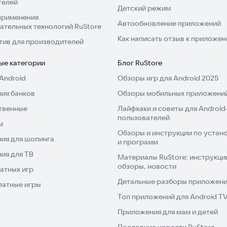
телей
Детский режим
применения
Автообновление приложений
ательных технологий RuStore
Как написать отзыв к приложе
тив для производителей
ые категории
Блог RuStore
Android
Обзоры игр для Android 2025
ия банков
Обзоры мобильных приложений
твенные
Лайфхаки и советы для Android
пользователей
м
Обзоры и инструкции по устано
ия для шопинга
и программ
ия для ТВ
Материалы RuStore: инструкци
обзоры, новости
атных игр
Детальные разборы приложений
латные игры
Топ приложений для Android T
Приложения для мам и детей