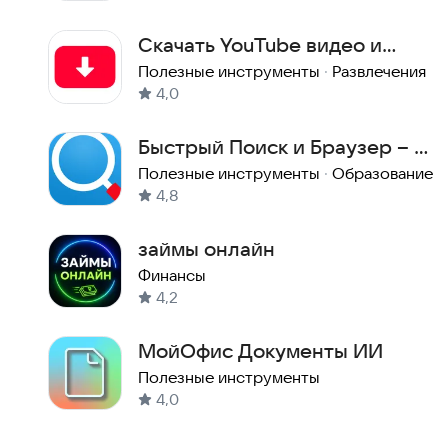
Метка
:
Скачать YouTube видео и
аудио — YT Loader
Полезные инструменты
·
Развлечения
4,0
Быстрый Поиск и Браузер – с
бесплатным ИИ
Полезные инструменты
·
Образование
4,8
займы онлайн
Финансы
4,2
МойОфис Документы ИИ
Полезные инструменты
4,0