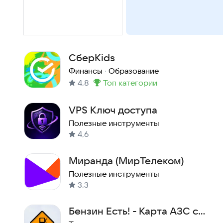
СберKids
Финансы
·
Образование
4,8
топ категории
Метка
:
VPS Ключ доступа
Полезные инструменты
4,6
Миранда (МирТелеком)
Полезные инструменты
3,3
Бензин Есть! - Карта АЗС с