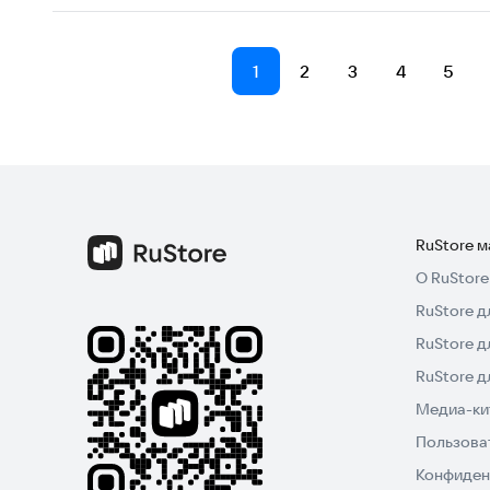
1
2
3
4
5
RuStore 
О RuStore
RuStore д
RuStore д
RuStore 
Медиа-кит
Пользова
Конфиден