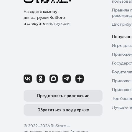
пользова
Правила 
Наведите камеру
рекоменд
для загрузки RuStore
и следуйте
инструкции
Дистрибу
Популярн
Игры для 
Приложен
Государс
Родителя
Приложен
Приложен
Предложить приложение
Топ беспл
Лучшие п
Обратиться в поддержку
© 2022–2026 RuStore —
приложения и игры для Андроид