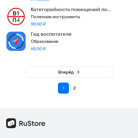
Категорийность помещений по
пожарной безопасности
Полезные инструменты
Цена:
99,00
₽
Гид воспитателя
Образование
Цена:
69,00
₽
Вперёд
1
2