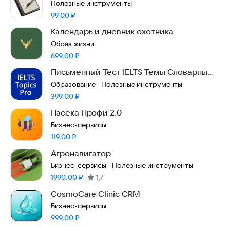
Полезные инструменты
Цена:
99,00
₽
Календарь и дневник охотника
Образ жизни
Цена:
699,00
₽
Письменный Тест IELTS Темы Словарный
Запас Pro
Образование
Полезные инструменты
·
Цена:
399,00
₽
Пасека Профи 2.0
Бизнес-сервисы
Цена:
119,00
₽
Агронавигатор
Бизнес-сервисы
Полезные инструменты
·
Цена:
1990,00
₽
1,7
CosmoCare Clinic CRM
Бизнес-сервисы
Цена:
999,00
₽