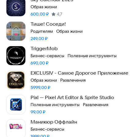
Образ жизни
Цена:
600,00
₽
4,7
Тише! Соседи!
Родителям
Образ жизни
·
Цена:
249,00
₽
TriggerMob
Бизнес-сервисы
Полезные инструменты
·
Цена:
690,00
₽
EXCLUSIV - Самое Дорогое Приложение
Образ жизни
Развлечения
·
Цена:
5999,00
₽
Pixl — Pixel Art Editor & Sprite Studio
Полезные инструменты
Развлечения
·
Цена:
99,00
₽
Маникюр Оффлайн
Бизнес-сервисы
Цена:
1999,00
₽