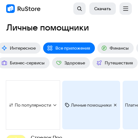
Скачать
Личные помощники
Интересное
Все приложения
Финансы
Бизнес-сервисы
Здоровье
Путешествия
По популярности
Личные помощники
Платн
Стрелок Про