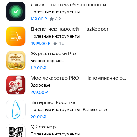
Я жив! – система безопасности
Полезные инструменты
Цена:
149,00
₽
4,2
Диспетчер паролей — iazKeeper
Полезные инструменты
Цена:
4999,00
₽
4,6
Журнал пасеки Pro
Бизнес-сервисы
Цена:
119,00
₽
Мое лекарство PRO — Напоминание о
приеме
Здоровье
Цена:
299,00
₽
Ватерпас: Росинка
Полезные инструменты
Развлечения
·
Цена:
20,00
₽
QR сканер
Полезные инструменты