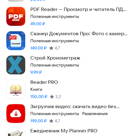
PDF Reader — Просмотр и читатель ПДФ
файлов
Полезные инструменты
Цена:
49,00
₽
Сканер Документов Про: Фото с камеры
в PDF
Полезные инструменты
Цена:
149,00
₽
4,7
Строй Хронометраж
Полезные инструменты
Цена:
9,99
₽
Reader PRO
Книги
Цена:
150,00
₽
3,2
Загрузчик видео: скачать видео без
рекламы
Полезные инструменты
Развлечения
·
Цена:
199,00
₽
4,7
Ежедневник My Planner PRO