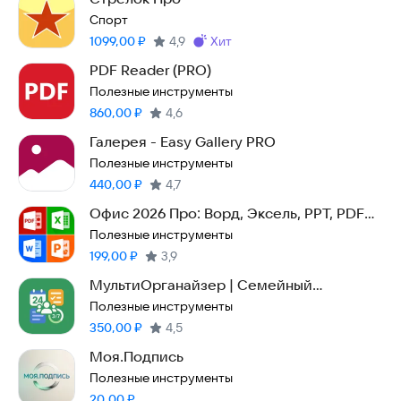
Спорт
Цена:
1099,00
₽
4,9
хит
Метка
:
PDF Reader (PRO)
Полезные инструменты
Цена:
860,00
₽
4,6
Галерея - Easy Gallery PRO
Полезные инструменты
Цена:
440,00
₽
4,7
Офис 2026 Про: Ворд, Эксель, PPT, PDF
без рекламы
Полезные инструменты
Цена:
199,00
₽
3,9
МультиОрганайзер | Семейный
органайзер
Полезные инструменты
Цена:
350,00
₽
4,5
Моя.Подпись
Полезные инструменты
Цена:
20,00
₽