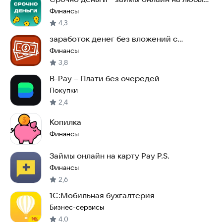
цели
Финансы
4,3
заработок денег без вложений с
заданиями
Финансы
3,8
B-Pay – Плати без очередей
Покупки
2,4
Копилка
Финансы
Займы онлайн на карту Pау P.S.
Финансы
2,6
1С:Мобильная бухгалтерия
Бизнес-сервисы
4,0