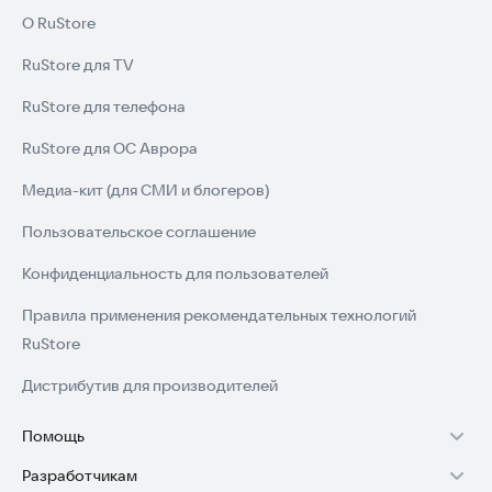
О RuStore
RuStore для TV
RuStore для телефона
RuStore для ОС Аврора
Медиа-кит (для СМИ и блогеров)
Пользовательское соглашение
Конфиденциальность для пользователей
Правила применения рекомендательных технологий
RuStore
Дистрибутив для производителей
Помощь
Разработчикам
Установка RuStore на TV