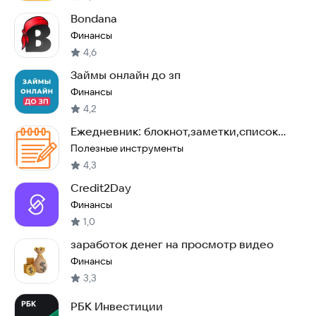
Bondana
Финансы
4,6
Займы онлайн до зп
Финансы
4,2
Ежедневник: блокнот,заметки,список
задач,календарь
Полезные инструменты
4,3
Credit2Day
Финансы
1,0
заработок денег на просмотр видео
Финансы
3,3
РБК Инвестиции