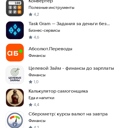
Конвертер
Полезные инструменты
4,2
Task Gram — Задания за деньги без
вложений
Бизнес-сервисы
4,6
Абсолют.Переводы
Финансы
Целевой Займ - финансы до зарплаты
Финансы
1,0
Калькулятор самогонщика
Еда и напитки
4,4
Сберометр: курсы валют на завтра
Финансы
4,2