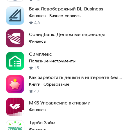
Банк Левобережный BL-Business
Финансы
Бизнес-сервисы
·
4,6
СолидБанк. Денежные переводы
Финансы
Симплекс
Полезные инструменты
1,5
Как заработать деньги в интернете без
вложений FAQ
Книги
Образование
·
4,7
МКБ Управление активами
Финансы
Турбо Займ
Финансы