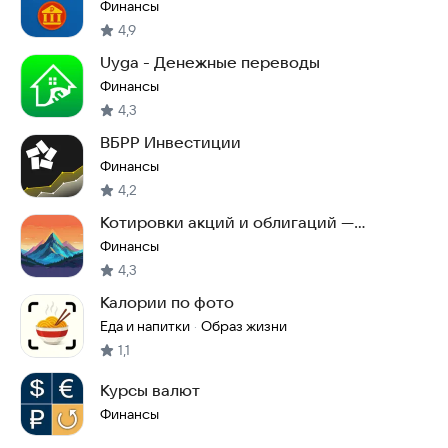
Финансы
4,9
Uyga - Денежные переводы
Финансы
4,3
ВБРР Инвестиции
Финансы
4,2
Котировки акций и облигаций —
Мосбиржа (MOEX)
Финансы
4,3
Калории по фото
Еда и напитки
Образ жизни
·
1,1
Курсы валют
Финансы