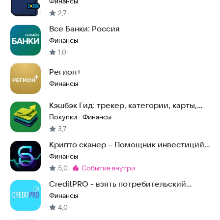
Финансы
2,7
Все Банки: Россия
Финансы
1,0
Регион+
Финансы
Кэшбэк Гид: трекер, категории, карты,
МСС, банки
Покупки
Финансы
·
3,7
Крипто сканер – Помощник инвестиций
и анализ монет
Финансы
5,0
событие внутри
Метка
:
CreditPRO - взять потребительский
кредит в банке
Финансы
4,0