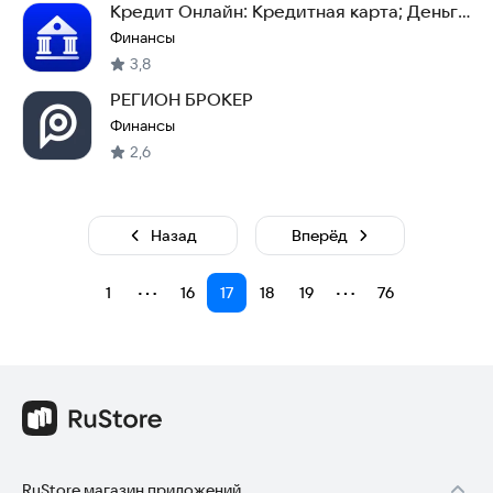
Кредит Онлайн: Кредитная карта; Деньги
до Зарплаты
Финансы
3,8
РЕГИОН БРОКЕР
Финансы
2,6
Назад
Вперёд
⋯
⋯
1
16
17
18
19
76
RuStore магазин приложений