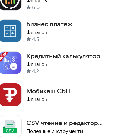
Финансы
5,0
Бизнес платеж
Финансы
4,5
Кредитный калькулятор
Финансы
4,2
Мобикеш СБП
Финансы
CSV чтение и редактор
файлов. CSV Reader
Полезные инструменты