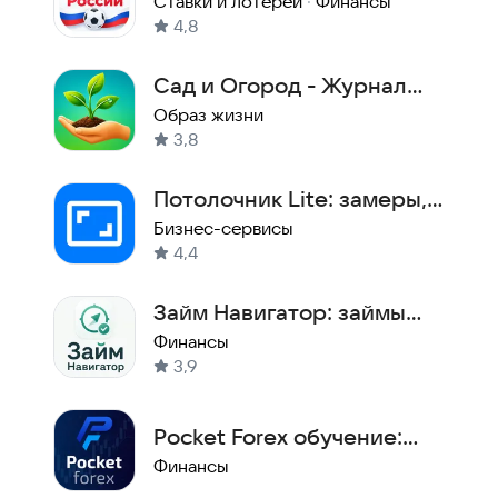
на спорт
Ставки и лотереи
·
Финансы
4,8
Сад и Огород - Журнал
Садовода
Образ жизни
3,8
Потолочник Lite: замеры,
сметы и финансы
Бизнес-сервисы
4,4
Займ Навигатор: займы
онлайн МФО
Финансы
3,9
Pocket Forex обучение:
инвестиции, трейдинг
Финансы