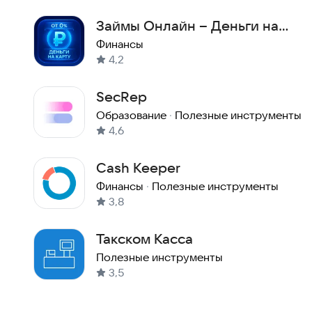
Займы Онлайн – Деньги на
Карту
Финансы
4,2
SecRep
Образование
·
Полезные инструменты
4,6
Cash Keeper
Финансы
·
Полезные инструменты
3,8
Такском Касса
Полезные инструменты
3,5