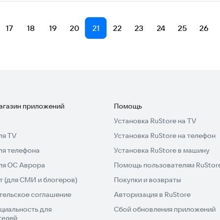
17
18
19
20
21
22
23
24
25
26
магазин приложений
Помощь
Установка RuStore на TV
ля TV
Установка RuStore на телефон
ля телефона
Установка RuStore в машину
для ОС Аврора
Помощь пользователям RuStor
 (для СМИ и блогеров)
Покупки и возвраты
тельское соглашение
Авторизация в RuStore
циальность для
Сбой обновления приложений
телей