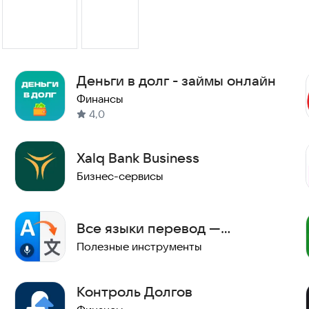
Деньги в долг - займы онлайн
Финансы
4,0
Xalq Bank Business
Бизнес-сервисы
Все языки перевод —
Переводчик с камеры и
Полезные инструменты
голоса
Контроль Долгов