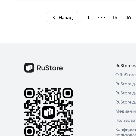
⋯
Назад
1
15
16
RuStore 
О RuStore
RuStore д
RuStore д
RuStore 
Медиа-кит
Пользова
Конфиден
пользова