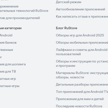
Детский режим
применения
Автообновление приложений
ательных технологий RuStore
Как написать отзыв к приложе
тив для производителей
ые категории
Блог RuStore
Android
Обзоры игр для Android 2025
ия банков
Обзоры мобильных приложений
твенные
Лайфхаки и советы для Android
пользователей
м
Обзоры и инструкции по устано
ия для шопинга
и программ
ия для ТВ
Материалы RuStore: инструкци
обзоры, новости
атных игр
Детальные разборы приложений
латные игры
Топ приложений для Android T
Приложения для мам и детей
Последние новости RuStore