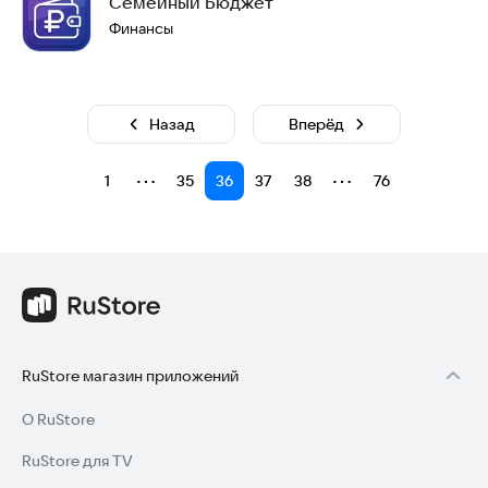
Семейный Бюджет
Финансы
Назад
Вперёд
⋯
⋯
1
35
36
37
38
76
RuStore магазин приложений
О RuStore
RuStore для TV