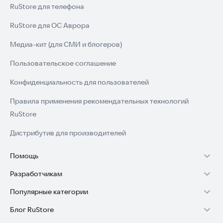
RuStore для телефона
RuStore для ОС Аврора
Медиа-кит (для СМИ и блогеров)
Пользовательское соглашение
Конфиденциальность для пользователей
Правила применения рекомендательных технологий
RuStore
Дистрибутив для производителей
Помощь
Разработчикам
Установка RuStore на TV
Популярные категории
Зарабатывать с RuStore
Установка RuStore на телефон
Блог RuStore
Игры для Android
Стать разработчиком
Установка RuStore в машину