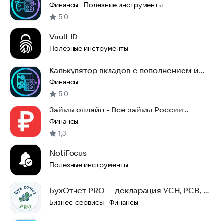
первоначальным взносом
Финансы
Полезные инструменты
·
5,0
Vault ID
Полезные инструменты
Калькулятор вкладов с пополнением и
капитализацией
Финансы
5,0
Займы онлайн - Все займы России
онлайн на карту
Финансы
1,3
NotiFocus
Полезные инструменты
БухОтчет PRO — декларация УСН, РСВ, 6-
НДФЛ для ИП
Бизнес-сервисы
Финансы
·