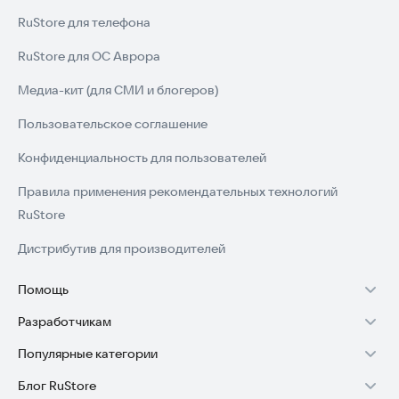
RuStore для телефона
RuStore для ОС Аврора
Медиа-кит (для СМИ и блогеров)
Пользовательское соглашение
Конфиденциальность для пользователей
Правила применения рекомендательных технологий
RuStore
Дистрибутив для производителей
Помощь
Разработчикам
Установка RuStore на TV
Популярные категории
Зарабатывать с RuStore
Установка RuStore на телефон
Блог RuStore
Игры для Android
Стать разработчиком
Установка RuStore в машину