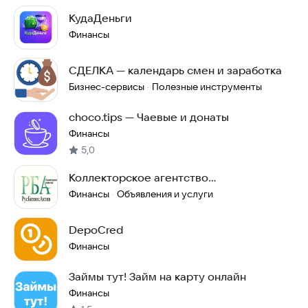
КудаДеньги
Финансы
СДЕЛКА — календарь смен и заработка
Бизнес-сервисы
Полезные инструменты
·
choco.tips — Чаевые и донаты
Финансы
5,0
Коллекторское агентство
РусБизнесАктив Продай долг
Финансы
Объявления и услуги
·
DepoCred
Финансы
Займы тут! Займ на карту онлайн
Финансы