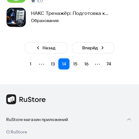
5,0
НАКС Тренажёр: Подготовка к
аттестации
Образование
Назад
Вперёд
⋯
⋯
1
13
14
15
16
74
RuStore магазин приложений
О RuStore