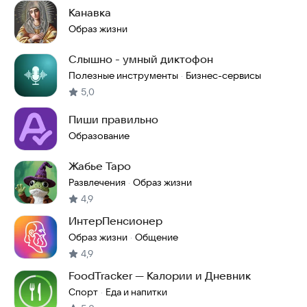
Канавка
Образ жизни
Слышно - умный диктофон
Полезные инструменты
Бизнес-сервисы
·
5,0
Пиши правильно
Образование
Жабье Таро
Развлечения
Образ жизни
·
4,9
ИнтерПенсионер
Образ жизни
Общение
·
4,9
FoodTracker — Калории и Дневник
Спорт
Еда и напитки
·