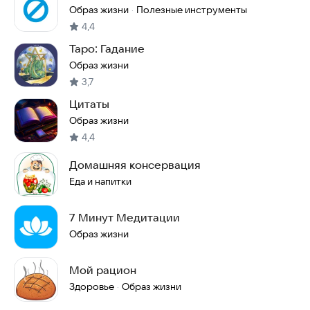
жизнь
Образ жизни
Полезные инструменты
·
4,4
Таро: Гадание
Образ жизни
3,7
Цитаты
Образ жизни
4,4
Домашняя консервация
Еда и напитки
7 Минут Медитации
Образ жизни
Мой рацион
Здоровье
Образ жизни
·