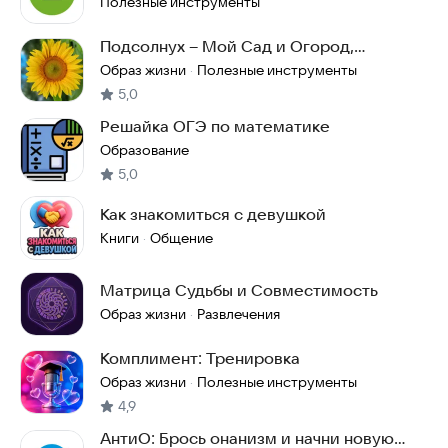
Полезные инструменты
Подсолнух – Мой Сад и Огород,
Растения, Грядки
Образ жизни
Полезные инструменты
·
5,0
Решайка ОГЭ по математике
Образование
5,0
Как знакомиться с девушкой
Книги
Общение
·
Матрица Судьбы и Совместимость
Образ жизни
Развлечения
·
Комплимент: Тренировка
Образ жизни
Полезные инструменты
·
4,9
АнтиО: Брось онанизм и начни новую