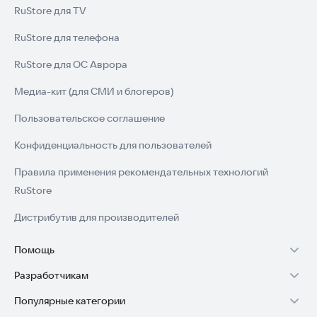
RuStore для TV
RuStore для телефона
RuStore для ОС Аврора
Медиа-кит (для СМИ и блогеров)
Пользовательское соглашение
Конфиденциальность для пользователей
Правила применения рекомендательных технологий
RuStore
Дистрибутив для производителей
Помощь
Разработчикам
Установка RuStore на TV
Популярные категории
Зарабатывать с RuStore
Установка RuStore на телефон