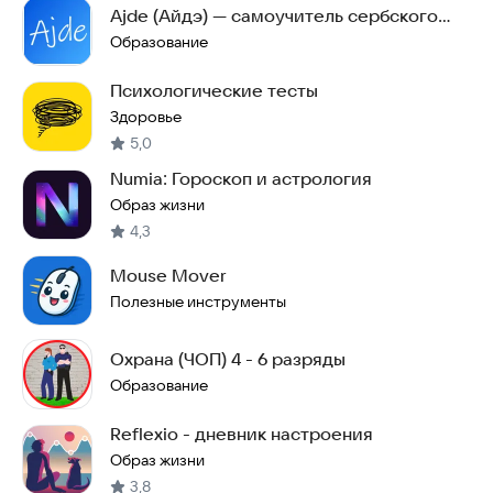
Ajde (Айдэ) — самоучитель сербского
языка
Образование
Психологические тесты
Здоровье
5,0
Numia: Гороскоп и астрология
Образ жизни
4,3
Mouse Mover
Полезные инструменты
Охрана (ЧОП) 4 - 6 разряды
Образование
Reflexio - дневник настроения
Образ жизни
3,8