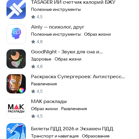
TASAGER ИИ счетчик калорий БЖУ
Полезные инструменты
4,5
Ainly — психолог, друг
Полезные инструменты
Образ жизни
·
4,8
GoodNight - Звуки для сна и
расслабления
Здоровье
Образ жизни
·
4,8
Раскраска Супергероев: Антистресс
Комиксы
Развлечения
4,5
MAK расклады
Образ жизни
Развлечения
·
4,5
Билеты ПДД 2026 и Экзамен ПДД
Транспорт и навигация
Образование
·