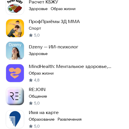
Расчет КБЖУ
Здоровье
Образ жизни
·
ПрофПриёмы 3Д ММА
Спорт
5,0
Dzeny — ИИ-психолог
Здоровье
MindHealth: Ментальное здоровье,
дневник КПТ
Образ жизни
4,8
RE:JOIN
Общение
5,0
Имя на карте
Образование
Развлечения
·
5,0