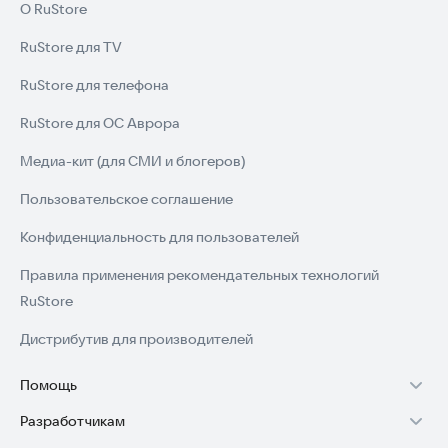
О RuStore
RuStore для TV
RuStore для телефона
RuStore для ОС Аврора
Медиа-кит (для СМИ и блогеров)
Пользовательское соглашение
Конфиденциальность для пользователей
Правила применения рекомендательных технологий
RuStore
Дистрибутив для производителей
Помощь
Разработчикам
Установка RuStore на TV