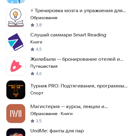
⚡ Тренировка мозга и упражнения для
памяти
Образование
3,8
Слушай саммари Smart Reading
Книги
4,5
ЖилиБыли — бронирование отелей и
квартир-жили были
Путешествия
4,6
Турник PRO: Подтягивания, программы
тренировок
Спорт
Магистерия — курсы, лекции и
аудиокниги
Образование
Книги
·
3,5
UndMe: фанты для пар