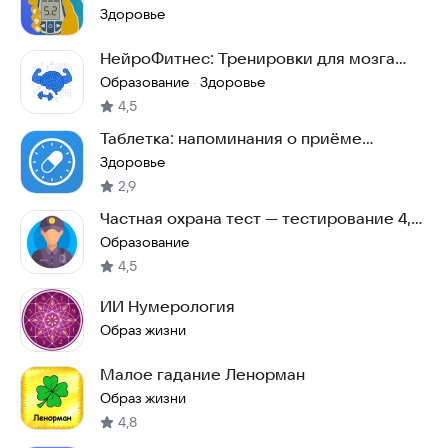
Здоровье
НейроФитнес: Тренировки для мозга
дома
Образование
Здоровье
·
4,5
Таблетка: напоминания о приёме
лекарств
Здоровье
2,9
Частная охрана тест — тестирование 4,
5, 6 разряда
Образование
4,5
ИИ Нумерология
Образ жизни
Малое гадание Ленорман
Образ жизни
4,8