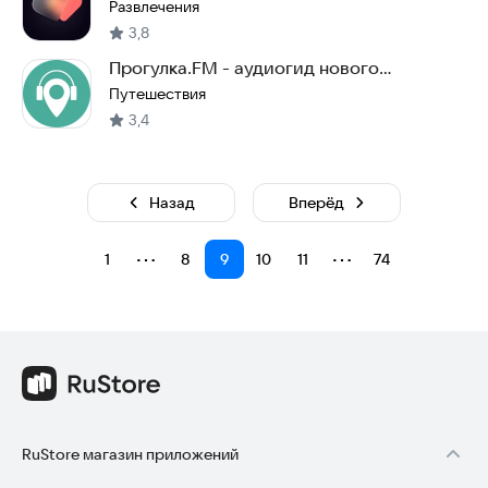
Развлечения
3,8
Прогулка.FM - аудиогид нового
поколения
Путешествия
3,4
Назад
Вперёд
⋯
⋯
1
8
9
10
11
74
RuStore магазин приложений