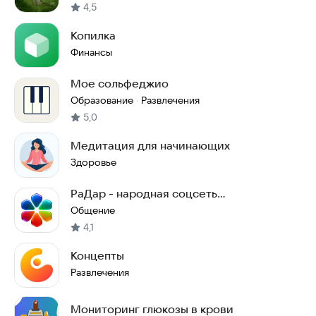
4,5
Копилка
Финансы
Мое сольфеджио
Образование
Развлечения
·
5,0
Медитация для начинающих
Здоровье
РаДар - народная соцсеть
взаимопомощи
Общение
4,1
Концепты
Развлечения
Мониторинг глюкозы в крови