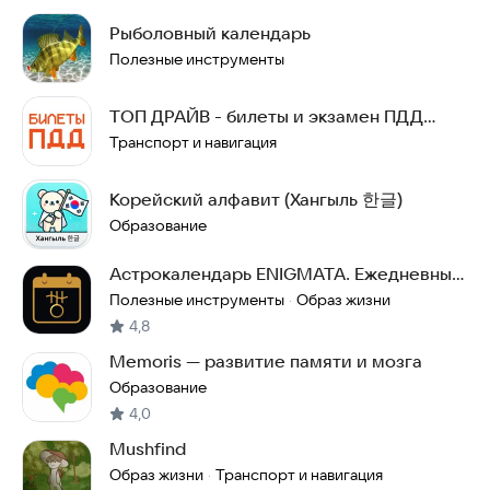
Рыболовный календарь
Полезные инструменты
ТОП ДРАЙВ - билеты и экзамен ПДД
2025
Транспорт и навигация
Корейский алфавит (Хангыль 한글)
Образование
Астрокалендарь ENIGMATA. Ежедневный
гороскоп
Полезные инструменты
Образ жизни
·
4,8
Memoris — развитие памяти и мозга
Образование
4,0
Mushfind
Образ жизни
Транспорт и навигация
·