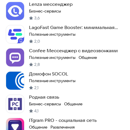
Lenza мессенджер
Бизнес-сервисы
3,6
LagoFast Game Booster: минимальная
задержка
Полезные инструменты
2,0
Confee Мессенджер с видеозвонками
Полезные инструменты
Общение
·
2,8
Домофон SOCOL
Полезные инструменты
2,1
Родная связь
Бизнес-сервисы
Общение
·
4,1
ITgram PRO - социальная сеть
Общение
Развлечения
·