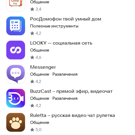
Общение
3,4
РосДомофон твой умный дом
Полезные инструменты
4,2
LOOKY — социальная сеть
Общение
4,6
Messenger
Общение
Развлечения
·
4,2
BuzzCast – прямой эфир, видеочат
Общение
Развлечения
·
4,2
Ruletta – русская видео чат рулетка
Общение
5,0