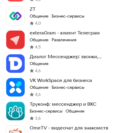
ZT
Общение
Бизнес-сервисы
·
4,0
exteraGram - клиент Телеграм
Общение
Развлечения
·
4,5
Диалог Мессенджер: звонки,
сообщения, стримы
Общение
4,6
VK WorkSpace для бизнеса
Общение
Бизнес-сервисы
·
4,6
Труконф: мессенджер и ВКС
Бизнес-сервисы
Общение
·
3,6
OmeTV - видеочат для знакомств