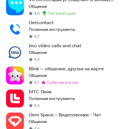
контакты и чаты
Общение
4,0
топ категории
Метка
:
Getcontact
Полезные инструменты
4,2
Imo video calls and chat
Общение
4,0
Blink — общение, друзья на карте
Общение
4,7
событие внутри
Метка
:
МТС Линк
Полезные инструменты
4,4
Gem Space – Видеозвонки・Чат
Общение
4,6