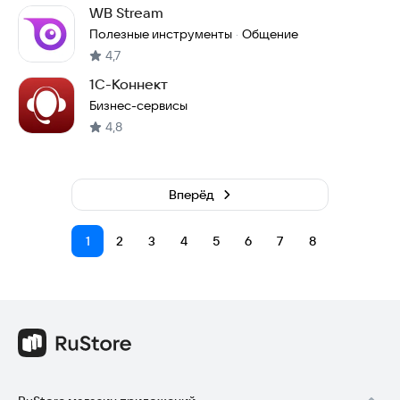
WB Stream
Полезные инструменты
Общение
·
4,7
1С-Коннект
Бизнес-сервисы
4,8
Вперёд
1
2
3
4
5
6
7
8