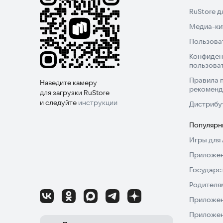
RuStore 
Медиа-кит
Пользова
Конфиден
пользова
Правила 
Наведите камеру
рекоменд
для загрузки RuStore
и следуйте
инструкции
Дистрибу
Популярн
Игры для 
Приложен
Государс
Родителя
Приложен
Приложен