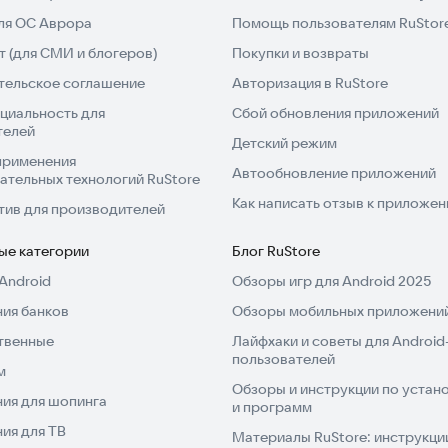
для ОС Аврора
Помощь пользователям RuStor
 (для СМИ и блогеров)
Покупки и возвраты
тельское соглашение
Авторизация в RuStore
циальность для
Сбой обновления приложений
телей
Детский режим
применения
Автообновление приложений
ательных технологий RuStore
Как написать отзыв к приложе
тив для производителей
ые категории
Блог RuStore
Android
Обзоры игр для Android 2025
ия банков
Обзоры мобильных приложений
твенные
Лайфхаки и советы для Android
пользователей
м
Обзоры и инструкции по устано
ия для шопинга
и программ
ия для ТВ
Материалы RuStore: инструкци