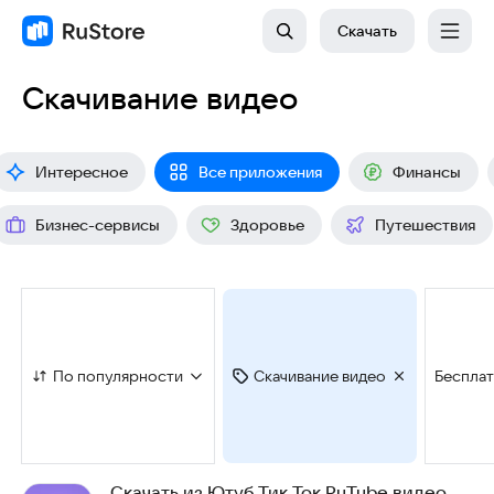
Скачать
Скачивание видео
Интересное
Все приложения
Финансы
Бизнес-сервисы
Здоровье
Путешествия
По популярности
Скачивание видео
Беспла
Скачать из Ютуб Тик Ток RuTube видео