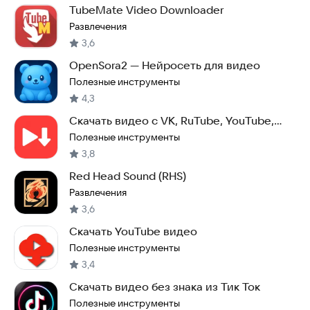
TubeMate Video Downloader
Развлечения
3,6
OpenSora2 — Нейросеть для видео
Полезные инструменты
4,3
Скачать видео с VK, RuTube, YouTube,
TikTok и др.
Полезные инструменты
3,8
Red Head Sound (RHS)
Развлечения
3,6
Скачать YouTube видео
Полезные инструменты
3,4
Скачать видео без знака из Тик Ток
Полезные инструменты