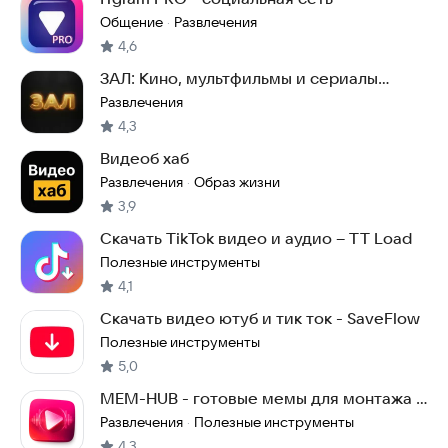
Общение
Развлечения
·
4,6
ЗАЛ: Кино, мультфильмы и сериалы
Онлайн
Развлечения
4,3
Видеоб хаб
Развлечения
Образ жизни
·
3,9
Скачать TikTok видео и аудио – TT Load
Полезные инструменты
4,1
Скачать видео ютуб и тик ток - SaveFlow
Полезные инструменты
5,0
MEM-HUB - готовые мемы для монтажа и
переговоров!
Развлечения
Полезные инструменты
·
4,3