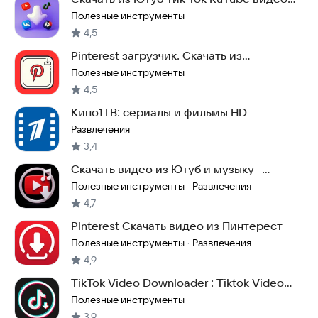
музыку Skach
Полезные инструменты
4,5
Pinterest загрузчик. Скачать из
Пинтерест
Полезные инструменты
4,5
Кино1ТВ: сериалы и фильмы HD
Развлечения
3,4
Скачать видео из Ютуб и музыку -
YouTube
Полезные инструменты
Развлечения
·
4,7
Pinterest Скачать видео из Пинтерест
Полезные инструменты
Развлечения
·
4,9
TikTok Video Downloader : Tiktok Video
Saver
Полезные инструменты
3,9