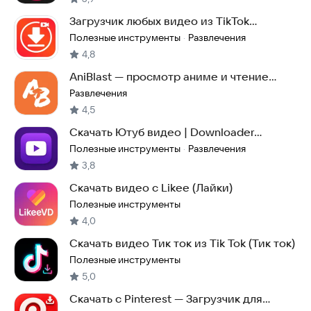
Загрузчик любых видео из TikTok
YouTube и плеер
Полезные инструменты
Развлечения
·
4,8
AniBlast — просмотр аниме и чтение
манги
Развлечения
4,5
Скачать Ютуб видео | Downloader
Youtube
Полезные инструменты
Развлечения
·
3,8
Скачать видео с Likee (Лайки)
Полезные инструменты
4,0
Скачать видео Тик ток из Tik Tok (Тик ток)
Полезные инструменты
5,0
Скачать с Pinterest — Загрузчик для