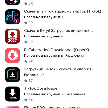
5,0
Скачать тик ток видео из тик ток (TikTok)
Полезные инструменты
4,9
Скачать Ютуб Загрузчик видео для
YouTube, TikTok
Полезные инструменты
3,2
RuTube Video Downloader (SuperX)
Полезные инструменты
Развлечения
·
2,0
Загрузчик TikTok - скачать видео из
ТикТок
Развлечения
3,7
TikTok Downloader
Полезные инструменты
Развлечения
·
5,0
ITgram PRO - социальная сеть