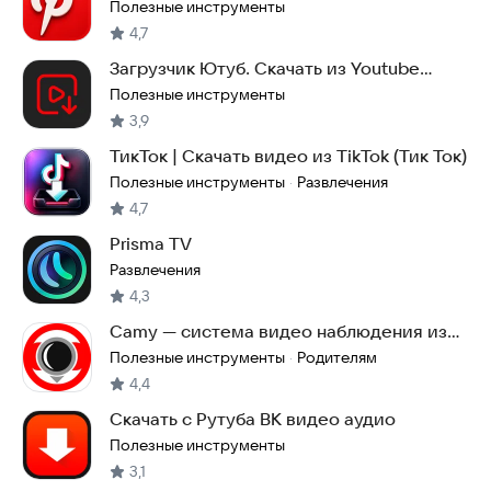
Pinterest
Полезные инструменты
4,7
Загрузчик Ютуб. Скачать из Youtube
видео и музыку.
Полезные инструменты
3,9
ТикТок | Скачать видео из TikTok (Тик Ток)
Полезные инструменты
Развлечения
·
4,7
Prisma TV
Развлечения
4,3
Camy — система видео наблюдения из
ваших телефонов
Полезные инструменты
Родителям
·
4,4
Скачать с Рутуба ВК видео аудио
Полезные инструменты
3,1