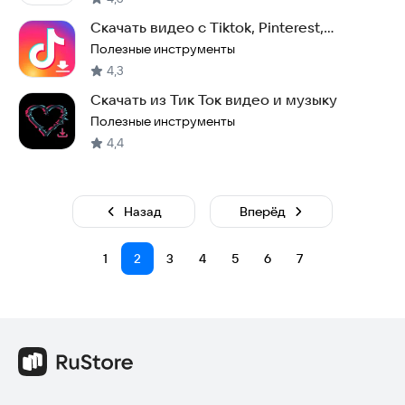
Скачать видео с Tiktok, Pinterest,
Instagram*
Полезные инструменты
4,3
Скачать из Тик Ток видео и музыку
Полезные инструменты
4,4
Назад
Вперёд
1
2
3
4
5
6
7